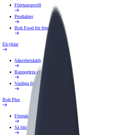
Företagsprofil
Produkter
Bolt Food för företag
Elcyklar
Säkerhetslabb
Rapportera ett problem
Vanliga frågor
Bolt Plus
Förmåner
Så blir du medlem