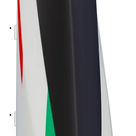
Elcyklar
Bolt Plus
Tjäna pengar med Bolt
Förare
Förares intäkter
Kurirer
Kurirers intäkter
Handlare i Bolt Food
Åkerier
Franchise
Företag
Karriär