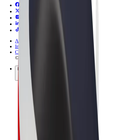
Allmänna villkor
Integritet
Cookies
© 2026 Bolt Technology OÜ
Produkter
Resor
Scootrar
Bolt Market
Bolt Food
Bolt Drive
Bolt for Business