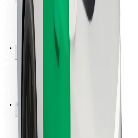
Kundsäkerhet
Förarsäkerhet
Scootersäkerhet
Säkerhetslabb
Städer
Platser
Stadslösningar
Flygplatser
Bolt laddstationer
Hjälp
För kunder
För förare