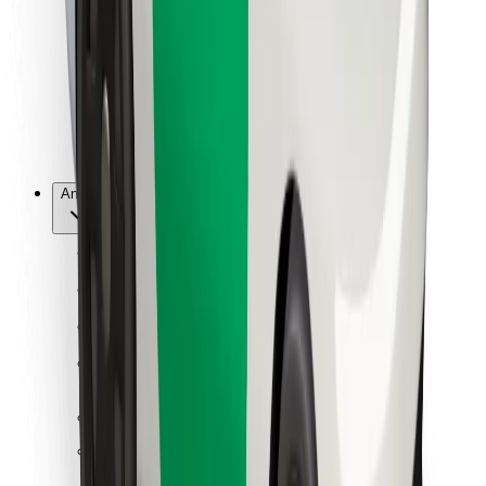
För kurirer
Bolt Food
För åkeriägare
För restauranger
Bolt for Business
Annat
Leverantörer
Allmänna villkor
Cookies
Säkerhet
Kom iväg med Bolt på några minuter!
Ladda ner Bolt-appen