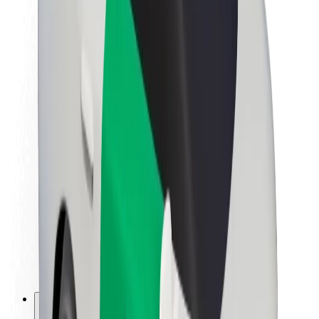
Om Bolt
Hållbarhet på Bolt
Projekt Zero
Blogg
Nyhetsrum
Riktlinjer för varumärket
Uppdrag
Investerarrelationer
Ledning
Varumärke
Media
Urban Fund
Säkerhet