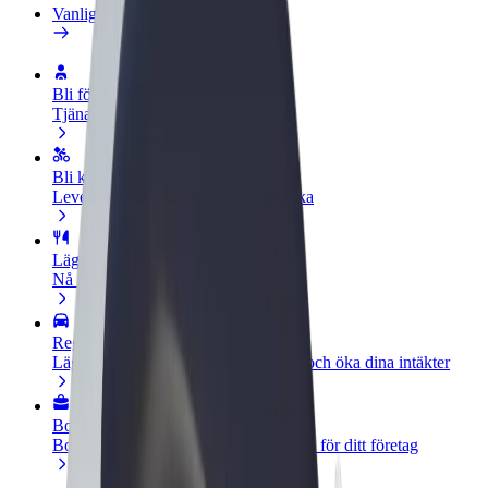
Vanliga frågor
Bli förare
Tjäna pengar på dina egna villkor
Bli kurir
Leverera mat och få betalt varje vecka
Lägg till restaurang eller butik
Nå fler kunder och öka intäkterna
Registrera dig som åkeriägare
Lägg till ditt åkeri på Bolts plattform och öka dina intäkter
Bolt for Business
Bolts produkter och tjänster anpassade för ditt företag