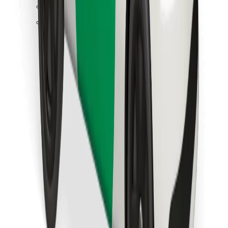
Hitta din favoritmat!
Ladda ner Bolt Food-appen