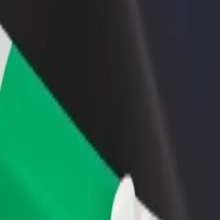
till restaurang eller
Registrera dig som åkeriägare
Bo
Lägg till ditt åkeri på Bolts plattform och öka
Bo
er kunder och öka
dina intäkter
di
terna
Energy Arena
ill Hitachi Energy Arena? Kolla in våra tjänster och hitta den perfekta lös
Ladda ner appen