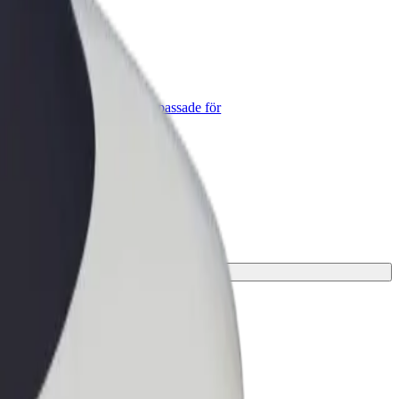
lt for Business
lts produkter och tjänster anpassade för
tt företag
ningen för din resa.