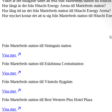
Vilket är det billigaste sättet att resa från Mariefreds station till Hita
Det mest prisvärda sättet att resa från Mariefreds station till Hitach
Hur långt är det från Hitachi Energy Arena till Mariefreds station?
Hitachi Energy Arena är ungefär 74,3 km från Mariefreds station.
Hur lång tid tar det från Mariefreds station till Hitachi Energy Arena?
Det tar ungefär 54 min från Mariefreds station till Hitachi Energy Ar
Hur mycket kostar det att ta sig från Mariefreds station till Hitachi E
Det kostar runt 873,40 kr SEK att ta sig från Mariefreds station till 
U
Från
Mariefreds station
till
Strängnäs station
Visa mer
Från
Mariefreds station
till
Eskilstuna Centralstation
Visa mer
Från
Mariefreds station
till
Västerås flygplats
Visa mer
Från
Mariefreds station
till
Best Western Plus Hotel Plaza
Visa mer