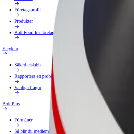
Företagsprofil
Produkter
Bolt Food för företag
Elcyklar
Säkerhetslabb
Rapportera ett problem
Vanliga frågor
Bolt Plus
Förmåner
Så blir du medlem