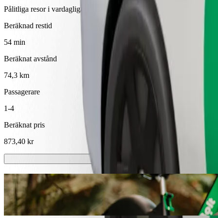
Pålitliga resor i vardagliga medelstora bilar.
Beräknad restid
54 min
Beräknat avstånd
74,3 km
Passagerare
1-4
Beräknat pris
873,40 kr
Scootrar eller elcyklar
Ta dig runt i Västerås med scooter eller elcykel
Ladda ner Bolt-appen