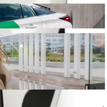
ka 873,40 kr SEK med Bolt. Oavsett tillfälle har vi det perfekta