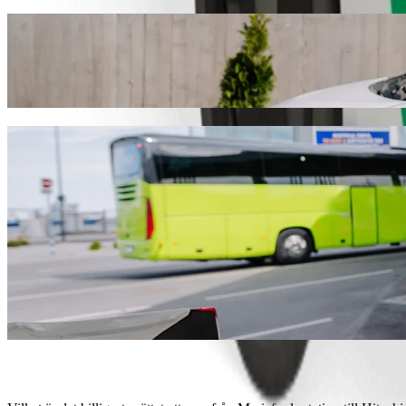
Ta dig från Mariefreds station till Hitach
Vi rekommenderar att du väljer Bolt-apptaxi om du är ute efter det bäs
fordonet för dig.
Ladda ner Bolt-appen
Bolt-tjänster som tar dig från Mariefreds 
Mycket bagage? Boka vår XL-kategori för upp till 6 personer.
Behöver du resa stiligt? Prova Bolts premiumbilar.
Reser du med barn? Boka en barnvänlig resa med bälteskudde.
Är ditt husdjur med? Prova våra husdjursvänliga resor.
Behöver du extra hjälp? Vår Assist-kategori erbjuder rullstolsanp
Prisvärda resor? Res med kompaktbilar till ett lägre pris med Basi
Ladda ner Bolt-appen