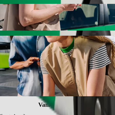
i Energy Arena med Bolt-apptaxi
ta priset till Hitachi Energy Arena. Resan tar runt 54 min och kostar cir
station till Hitachi Energy Arena
assade fordon.
c-kategorin.
Vanliga frågor