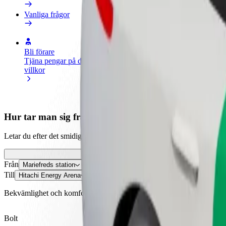
Vanliga frågor
Bli förare
Bli kurir
Lägg 
Tjäna pengar på dina egna
Leverera mat och få betalt
butik
villkor
varje vecka
Nå fl
intäk
Hur tar man sig från Mariefreds station till Hitachi 
Letar du efter det smidigaste sättet att ta sig från Mariefreds station t
Från
Mariefreds station
Till
Hitachi Energy Arena
Bekvämlighet och komfort är bara några knapptryck bort!
Bolt