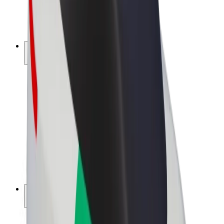
Elcyklar
Bolt Plus
Tjäna pengar med Bolt
Förare
Förares intäkter
Kurirer
Kurirers intäkter
Handlare i Bolt Food
Åkerier
Franchise
Företag
Karriär