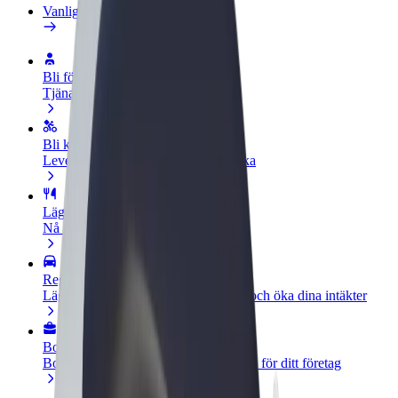
Vanliga frågor
Bli förare
Tjäna pengar på dina egna villkor
Bli kurir
Leverera mat och få betalt varje vecka
Lägg till restaurang eller butik
Nå fler kunder och öka intäkterna
Registrera dig som åkeriägare
Lägg till ditt åkeri på Bolts plattform och öka dina intäkter
Bolt for Business
Bolts produkter och tjänster anpassade för ditt företag