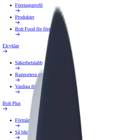
Företagsprofil
Produkter
Bolt Food för företag
Elcyklar
Säkerhetslabb
Rapportera ett problem
Vanliga frågor
Bolt Plus
Förmåner
Så blir du medlem