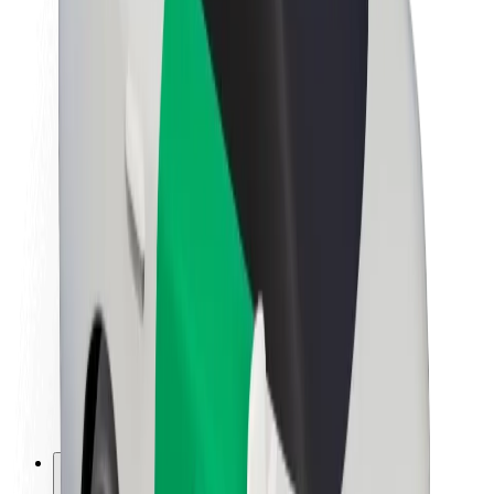
Om Bolt
Hållbarhet på Bolt
Projekt Zero
Blogg
Nyhetsrum
Riktlinjer för varumärket
Uppdrag
Investerarrelationer
Ledning
Varumärke
Media
Urban Fund
Säkerhet