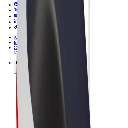
Allmänna villkor
Integritet
Cookies
© 2026 Bolt Technology OÜ
Produkter
Resor
Scootrar
Bolt Market
Bolt Food
Bolt Drive
Bolt for Business