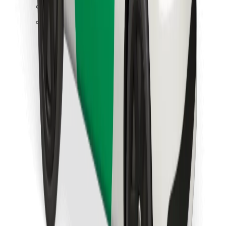
Hitta din favoritmat!
Ladda ner Bolt Food-appen