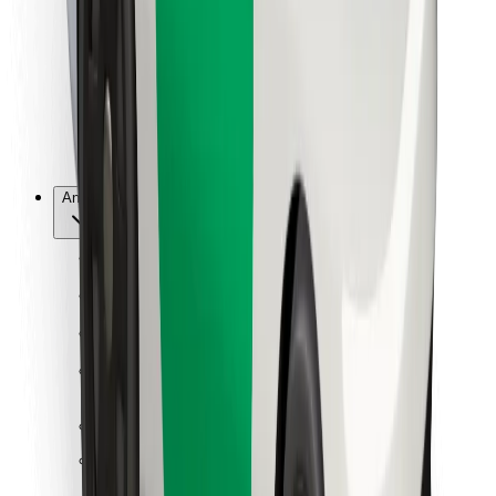
För kurirer
Bolt Food
För åkeriägare
För restauranger
Bolt for Business
Annat
Leverantörer
Allmänna villkor
Cookies
Säkerhet
Kom iväg med Bolt på några minuter!
Ladda ner Bolt-appen