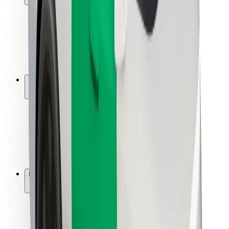
Kundsäkerhet
Förarsäkerhet
Scootersäkerhet
Säkerhetslabb
Städer
Platser
Stadslösningar
Flygplatser
Bolt laddstationer
Hjälp
För kunder
För förare