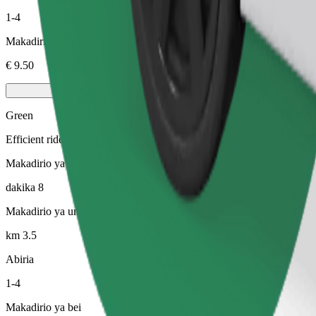
1-4
Makadirio ya bei
€ 9.50
Green
Efficient rides in hybrid and electric vehicles
Makadirio ya muda wa safari
dakika 8
Makadirio ya umbali
km 3.5
Abiria
1-4
Makadirio ya bei