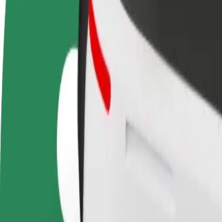
Kuwa dereva
Kuwa tarishi
Ongeza mga
Pata pesa kwa
Wasilisha chakula na ulipwe
Fikia wateja
masharti yako
kila wiki
ongeza map
Jinsi ya kufika kutoka Most SNP kwenda Nivy
Unatafuta njia bora ya kufika kutoka Most SNP kwenda Nivy? Gundu
Kutoka
Most SNP
Kwenda
Nivy
Urahisi na starehe vinapatikana haraka!
Bolt
Dependable rides in everyday, mid-size cars.
Makadirio ya muda wa safari