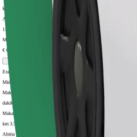
km 3.5
Abiria
1-4
Makadirio ya bei
€ 6.10
Executive
Mid-size premium cars with high-end amenities
Makadirio ya muda wa safari
dakika 8
Makadirio ya umbali
km 3.5
Abiria