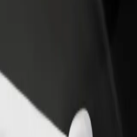
hawa au duka
Jisajili kama mmiliki wa motokaa
Bolt kwa 
 zaidi na
Ongeza motokaa yako kwenye Bolt na
Bidhaa na 
ato
uongeze pato lako
ya biashar
a huduma zetu na ujipatie huduma inayofaa kwa safari yako.
Pata programu