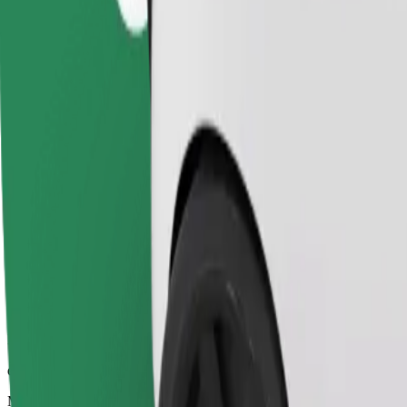
dakika 8
Makadirio ya umbali
km 3.5
Abiria
1-4
Makadirio ya bei
€ 5.10
Comfort
Larger cars with more legroom and storage
Makadirio ya muda wa safari
dakika 8
Makadirio ya umbali