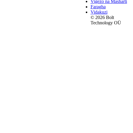
Vigezo na Masharti
Faragha
Vidakuzi
© 2026 Bolt
Technology OÜ