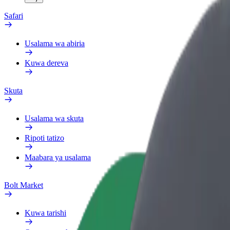
Safari
Usalama wa abiria
Kuwa dereva
Skuta
Usalama wa skuta
Ripoti tatizo
Maabara ya usalama
Bolt Market
Kuwa tarishi