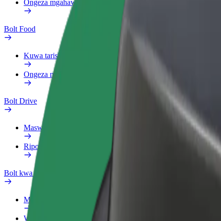
Ongeza mgahawa au duka
Bolt Food
Kuwa tarishi
Ongeza mgahawa au duka
Bolt Drive
Maswali yanayoulizwa sana
Ripoti usafiri
Bolt kwa Biashara
Manufaa
Wasifu wa kazi