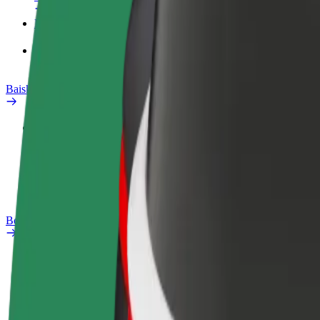
Bidhaa
Bolt Food kwa Biashara
Baiskeli ya umeme
Maabara ya usalama
Ripoti tatizo
Maswali yanayoulizwa sana
Bolt Plus
Manufaa
Jinsi ya kujiunga
Maswali yanayoulizwa sana