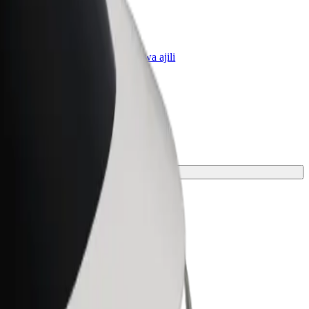
Biashara
huduma za Bolt zilizopanuliwa kwa ajili
a yako