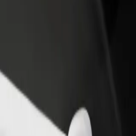
hawa au duka
Jisajili kama mmiliki wa motokaa
Bolt kwa 
 zaidi na
Ongeza motokaa yako kwenye Bolt na
Bidhaa na 
ato
uongeze pato lako
ya biashar
 Lublin
Lublin? Gundua huduma zetu na ujipatie huduma inayofaa kwa safari y
Pata programu