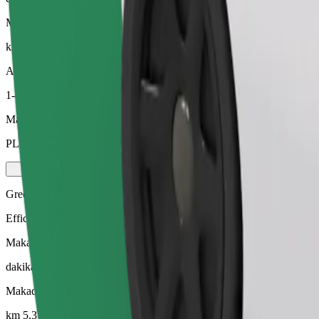
Makadirio ya umbali
km 5.3
Abiria
1-4
Makadirio ya bei
PLN 23.90
Green
Efficient rides in hybrid and electric vehicles
Makadirio ya muda wa safari
dakika 10
Makadirio ya umbali
km 5.3