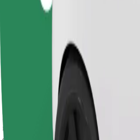
Dependable rides in everyday, mid-size cars.
Makadirio ya muda wa safari
dakika 10
Makadirio ya umbali
km 5.3
Abiria
1-4
Makadirio ya bei
PLN 18.60
Comfort
Larger cars with more legroom and storage
Makadirio ya muda wa safari
dakika 10