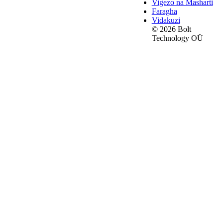
Vigezo na Masharti
Faragha
Vidakuzi
© 2026 Bolt
Technology OÜ