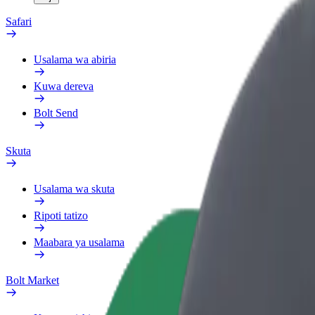
Safari
Usalama wa abiria
Kuwa dereva
Bolt Send
Skuta
Usalama wa skuta
Ripoti tatizo
Maabara ya usalama
Bolt Market