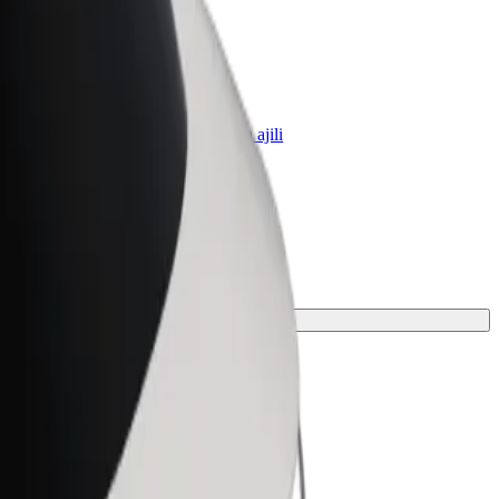
Biashara
huduma za Bolt zilizopanuliwa kwa ajili
a yako
ako.