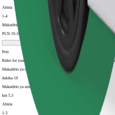
Abiria
1-4
Makadirio ya bei
PLN 19.10
Pets
Rides for you and your pet. Dogs must wear a muzzle, small animals ne
Makadirio ya muda wa safari
dakika 10
Makadirio ya umbali
km 5.3
Abiria
1-3