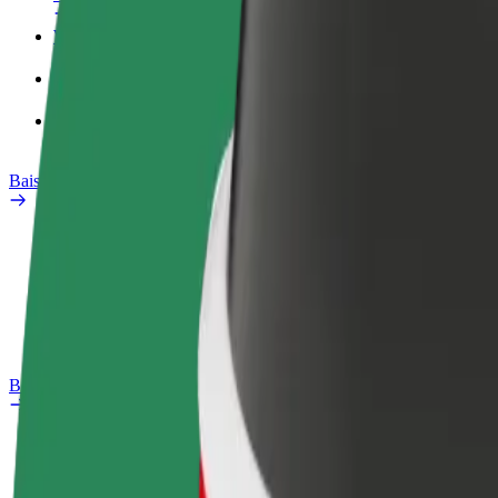
Wasifu wa kazi
Bidhaa
Bolt Food kwa Biashara
Baiskeli ya umeme
Maabara ya usalama
Ripoti tatizo
Maswali yanayoulizwa sana
Bolt Plus
Manufaa
Jinsi ya kujiunga