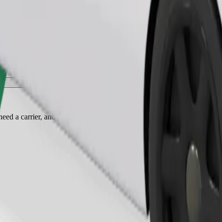
Ita usafiri
ed a carrier, and seats must be protected with a blanket or pad.