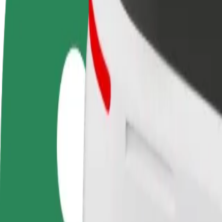
Maswali yanayoulizwa sana
Kuwa dereva
Kuwa tarishi
Ongeza mga
Pata pesa kwa
Wasilisha chakula na ulipwe
Fikia wateja
masharti yako
kila wiki
ongeza map
Jinsi ya kufika kutoka Atrium Felicity kwenda Arena
Unatafuta njia bora ya kufika kutoka Atrium Felicity kwenda Arena 
Kutoka
Atrium Felicity
Kwenda
Arena Lublin
Urahisi na starehe vinapatikana haraka!
Bolt