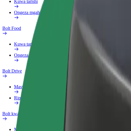
Kuwa tarishi
Ongeza mgahawa au duka
Bolt Food
Kuwa tarishi
Ongeza mgahawa au duka
Bolt Drive
Maswali yanayoulizwa sana
Ripoti usafiri
Bolt kwa Biashara
Manufaa