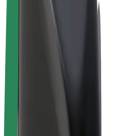
Baiskeli ya umeme
Bolt Plus
Pata kipato na Bolt
Dereva
Mapato ya dereva
Matarishi
Mapato ya tarishi
Wafanyabiashara wa Bolt Food
Motokaa
Biashara
Kampuni
Nafasi za kazi
Kuhusu Bolt