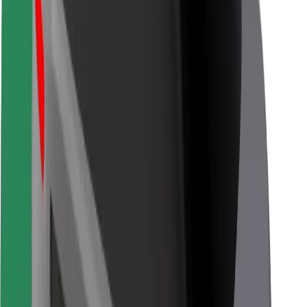
Bolt Food
Kwa wamiliki wa motokaa
Kwa migahawa
Bolt kwa Biashara
Nyingine
Wasambazaji
Vigezo na Masharti
Vidakuzi
Usalama
Pata usafiri ndani ya dakika!
Pakua Programu ya Bolt
Pata chakula unachopenda!