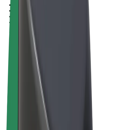
Vigezo na Masharti
Faragha
Vidakuzi
© 2026 Bolt Technology OÜ
Bidhaa
Safari
Skuta
Bolt Market
Bolt Food
Bolt Drive
Bolt kwa Biashara