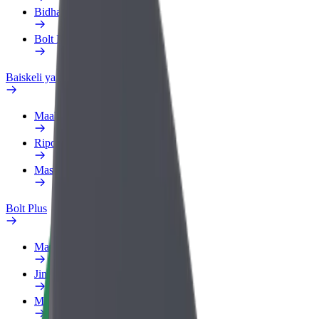
Bidhaa
Bolt Food kwa Biashara
Baiskeli ya umeme
Maabara ya usalama
Ripoti tatizo
Maswali yanayoulizwa sana
Bolt Plus
Manufaa
Jinsi ya kujiunga
Maswali yanayoulizwa sana