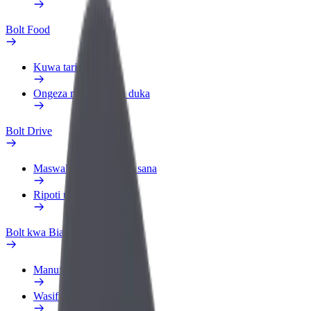
Bolt Food
Kuwa tarishi
Ongeza mgahawa au duka
Bolt Drive
Maswali yanayoulizwa sana
Ripoti usafiri
Bolt kwa Biashara
Manufaa
Wasifu wa kazi