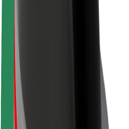
Usalama wa abiria
Usalama wa dereva
Usalama wa skuta
Maabara ya usalama
Miji
Maeneo
Suluhisho za miji
Viwanja vya ndege
Maeneo ya Kuchajia ya Bolt
Usaidizi
Kwa abiria
Kwa madereva
Kwa matarishi