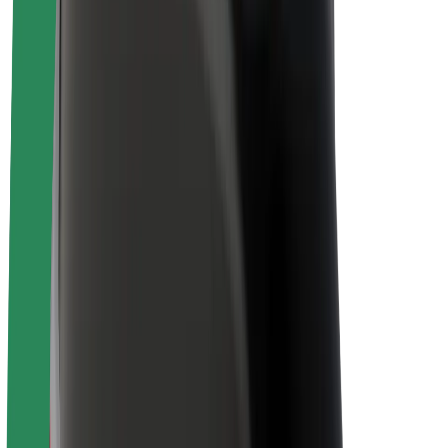
Uendelevu katika Bolt
Mpango wa Project Zero
Blogu
Chumba cha Habari
Miongozo ya chapa
Dhamira
Mahusiano ya Wawekezaji
Uongozi
Chapa
Vyombo vya Habari
Mfuko wa Urban
Usalama