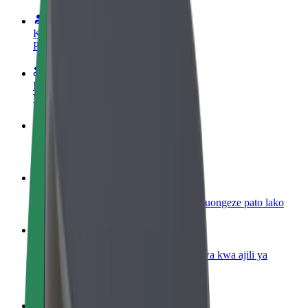
Kuwa dereva
Pata pesa kwa masharti yako
Kuwa tarishi
Wasilisha chakula na ulipwe kila wiki
Ongeza mgahawa au duka
Fikia wateja zaidi na ongeza mapato
Jisajili kama mmiliki wa motokaa
Ongeza motokaa yako kwenye Bolt na uongeze pato lako
Bolt kwa Biashara
Bidhaa na huduma za Bolt zilizopanuliwa kwa ajili ya
biashara yako