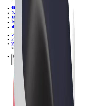
Vigezo na Masharti
Faragha
Vidakuzi
© 2026 Bolt Technology OÜ
Bidhaa
Safari
Skuta
Bolt Market
Bolt Food
Bolt Drive