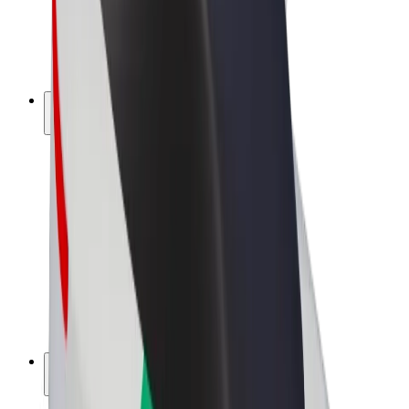
Bolt kwa Biashara
Baiskeli ya umeme
Bolt Plus
Pata kipato na Bolt
Dereva
Mapato ya dereva
Matarishi
Mapato ya tarishi
Wafanyabiashara wa Bolt Food
Motokaa
Biashara
Kampuni