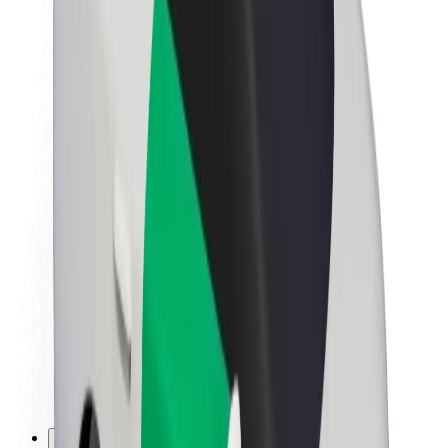
Nafasi za kazi
Kuhusu Bolt
Uendelevu katika Bolt
Mpango wa Project Zero
Blogu
Chumba cha Habari
Miongozo ya chapa
Dhamira
Mahusiano ya Wawekezaji
Uongozi
Chapa
Vyombo vya Habari
Mfuko wa Urban
Usalama