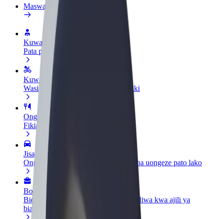
Maswali yanayoulizwa sana
Kuwa dereva
Pata pesa kwa masharti yako
Kuwa tarishi
Wasilisha chakula na ulipwe kila wiki
Ongeza mgahawa au duka
Fikia wateja zaidi na ongeza mapato
Jisajili kama mmiliki wa motokaa
Ongeza motokaa yako kwenye Bolt na uongeze pato lako
Bolt kwa Biashara
Bidhaa na huduma za Bolt zilizopanuliwa kwa ajili ya
biashara yako