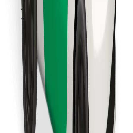
Pata chakula unachopenda!
Pakua programu ya Bolt Food