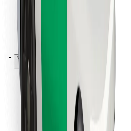
Kwa matarishi
Bolt Food
Kwa wamiliki wa motokaa
Kwa migahawa
Bolt kwa Biashara
Nyingine
Wasambazaji
Vigezo na Masharti
Vidakuzi
Usalama
Pata usafiri ndani ya dakika!
Pakua Programu ya Bolt