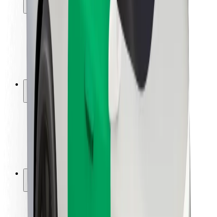
Usalama wa abiria
Usalama wa dereva
Usalama wa skuta
Maabara ya usalama
Miji
Maeneo
Suluhisho za miji
Viwanja vya ndege
Maeneo ya Kuchajia ya Bolt
Usaidizi
Kwa abiria
Kwa madereva