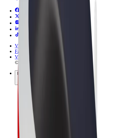
Vigezo na Masharti
Faragha
Vidakuzi
© 2026 Bolt Technology OÜ
Bidhaa
Safari
Skuta
Bolt Market
Bolt Food
Bolt Drive