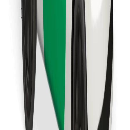
Pata chakula unachopenda!
Pakua programu ya Bolt Food