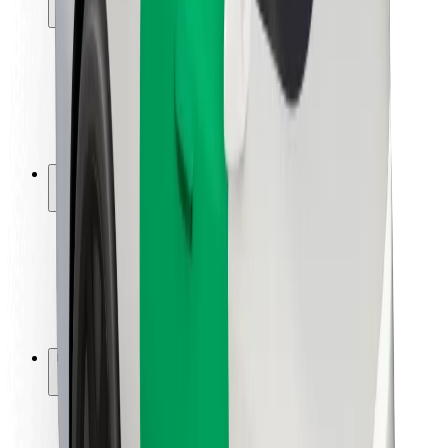
Usalama wa abiria
Usalama wa dereva
Usalama wa skuta
Maabara ya usalama
Miji
Maeneo
Suluhisho za miji
Viwanja vya ndege
Maeneo ya Kuchajia ya Bolt
Usaidizi
Kwa abiria
Kwa madereva