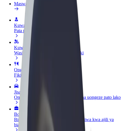
Maswali yanayoulizwa sana
Kuwa dereva
Pata pesa kwa masharti yako
Kuwa tarishi
Wasilisha chakula na ulipwe kila wiki
Ongeza mgahawa au duka
Fikia wateja zaidi na ongeza mapato
Jisajili kama mmiliki wa motokaa
Ongeza motokaa yako kwenye Bolt na uongeze pato lako
Bolt kwa Biashara
Bidhaa na huduma za Bolt zilizopanuliwa kwa ajili ya
biashara yako