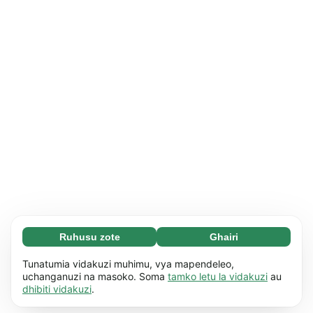
Ruhusu zote
Ghairi
Necessary (65)
Vidakuzi muhimu husaidia kuifanya tovuti yetu
Pata maelezo zaidi
Tunatumia vidakuzi muhimu, vya mapendeleo,
iweze kutumika kwa kuwezesha kazi za msingi,
uchanganuzi na masoko. Soma
tamko letu la vidakuzi
au
dhibiti vidakuzi
.
kama vile urambazaji wa kurasa. Tovuti haiwezi
Mapendeleo (17)
kufanya kazi vizuri bila vidakuzi hivi