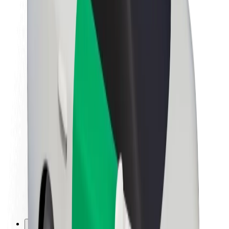
Nafasi za kazi
Kuhusu Bolt
Uendelevu katika Bolt
Mpango wa Project Zero
Blogu
Chumba cha Habari
Miongozo ya chapa
Dhamira
Mahusiano ya Wawekezaji
Uongozi
Chapa
Vyombo vya Habari
Mfuko wa Urban
Usalama