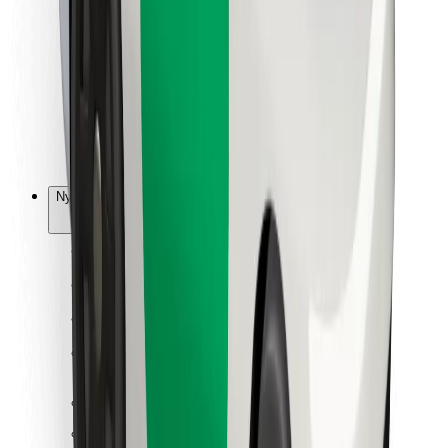
Kwa matarishi
Bolt Food
Kwa wamiliki wa motokaa
Kwa migahawa
Bolt kwa Biashara
Nyingine
Wasambazaji
Vigezo na Masharti
Vidakuzi
Usalama
Pata usafiri ndani ya dakika!
Pakua Programu ya Bolt