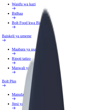
Wasifu wa kazi
Bidhaa
Bolt Food kwa Biashara
Baiskeli ya umeme
Maabara ya usalama
Ripoti tatizo
Maswali yanayoulizwa sana
Bolt Plus
Manufaa
Jinsi ya kujiunga