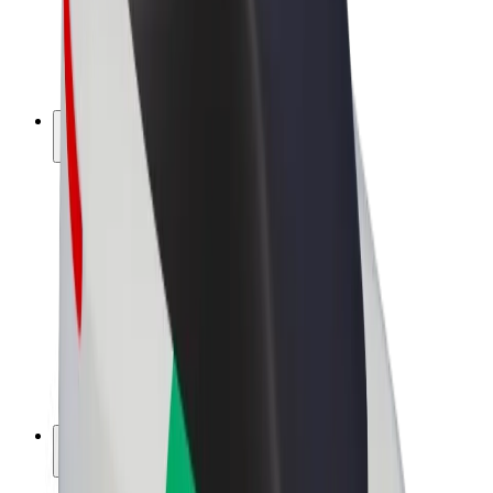
Bolt kwa Biashara
Baiskeli ya umeme
Bolt Plus
Pata kipato na Bolt
Dereva
Mapato ya dereva
Matarishi
Mapato ya tarishi
Wafanyabiashara wa Bolt Food
Motokaa
Biashara
Kampuni