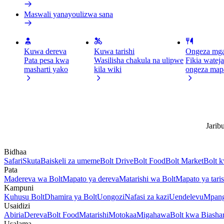
Maswali yanayoulizwa sana
Kuwa dereva
Kuwa tarishi
Ongeza mga
Pata pesa kwa
Wasilisha chakula na ulipwe
Fikia wateja
masharti yako
kila wiki
ongeza map
Jarib
Bidhaa
Safari
Skuta
Baiskeli za umeme
Bolt Drive
Bolt Food
Bolt Market
Bolt 
Pata
Madereva wa Bolt
Mapato ya dereva
Matarishi wa Bolt
Mapato ya taris
Kampuni
Kuhusu Bolt
Dhamira ya Bolt
Uongozi
Nafasi za kazi
Uendelevu
Mpang
Usaidizi
Abiria
Dereva
Bolt Food
Matarishi
Motokaa
Migahawa
Bolt kwa Biasha
Usalama