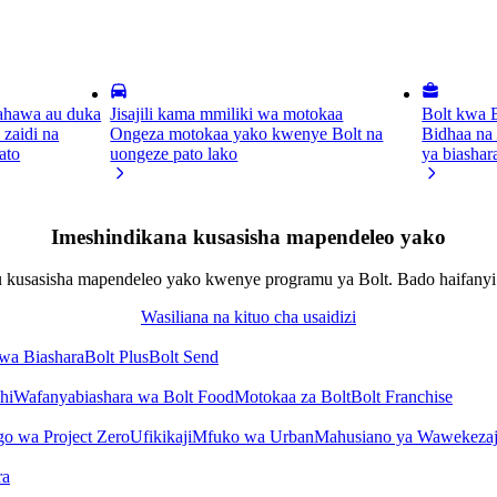
hawa au duka
Jisajili kama mmiliki wa motokaa
Bolt kwa 
 zaidi na
Ongeza motokaa yako kwenye Bolt na
Bidhaa na 
ato
uongeze pato lako
ya biashar
Imeshindikana kusasisha mapendeleo yako
u kusasisha mapendeleo yako kwenye programu ya Bolt. Bado haifanyi
Wasiliana na kituo cha usaidizi
kwa Biashara
Bolt Plus
Bolt Send
hi
Wafanyabiashara wa Bolt Food
Motokaa za Bolt
Bolt Franchise
o wa Project Zero
Ufikikaji
Mfuko wa Urban
Mahusiano ya Wawekezaj
ra