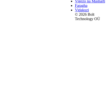
Vigezo na Masharti
Faragha
Vidakuzi
© 2026 Bolt
Technology OÜ