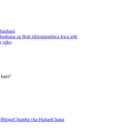
Biashara
huduma za Bolt zilizopanuliwa kwa ajili
a yako
 kazi?
i
Blogu
Chumba cha Habari
Chapa