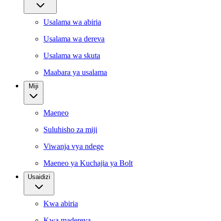
Usalama wa abiria
Usalama wa dereva
Usalama wa skuta
Maabara ya usalama
Miji
Maeneo
Suluhisho za miji
Viwanja vya ndege
Maeneo ya Kuchajia ya Bolt
Usaidizi
Kwa abiria
Kwa madereva