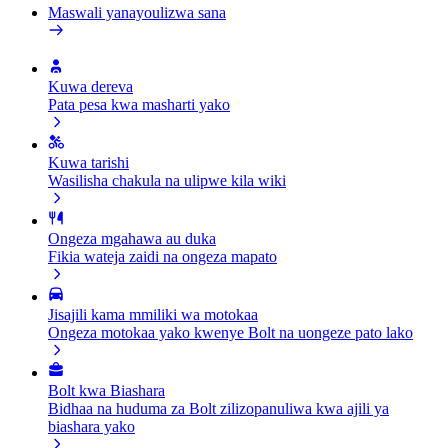
Maswali yanayoulizwa sana
Kuwa dereva
Pata pesa kwa masharti yako
Kuwa tarishi
Wasilisha chakula na ulipwe kila wiki
Ongeza mgahawa au duka
Fikia wateja zaidi na ongeza mapato
Jisajili kama mmiliki wa motokaa
Ongeza motokaa yako kwenye Bolt na uongeze pato lako
Bolt kwa Biashara
Bidhaa na huduma za Bolt zilizopanuliwa kwa ajili ya
biashara yako