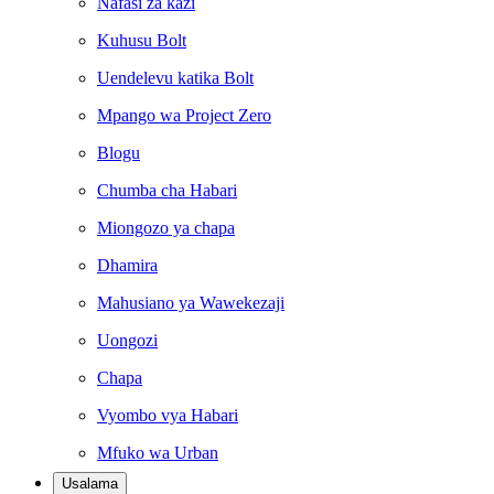
Nafasi za kazi
Kuhusu Bolt
Uendelevu katika Bolt
Mpango wa Project Zero
Blogu
Chumba cha Habari
Miongozo ya chapa
Dhamira
Mahusiano ya Wawekezaji
Uongozi
Chapa
Vyombo vya Habari
Mfuko wa Urban
Usalama