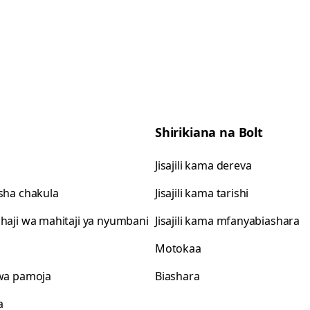
Shirikiana na Bolt
Jisajili kama dereva
isha chakula
Jisajili kama tarishi
shaji wa mahitaji ya nyumbani
Jisajili kama mfanyabiashara
Motokaa
 wa pamoja
Biashara
a