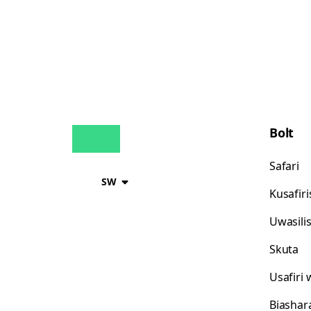
Bolt
Safari
SW
Kusafir
Uwasili
Skuta
Usafiri
Biashar