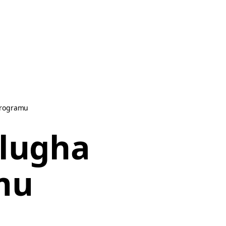
 programu
 lugha
mu