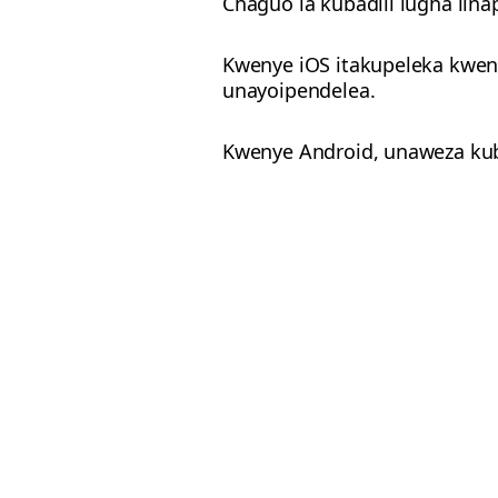
Chaguo la kubadili lugha lina
Kwenye iOS itakupeleka kwen
unayoipendelea.
Kwenye Android, unaweza ku