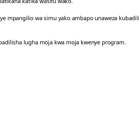
patikana katika wasifu wako.
ye mpangilio wa simu yako ambapo unaweza kubadili
badilisha lugha moja kwa moja kwenye program.