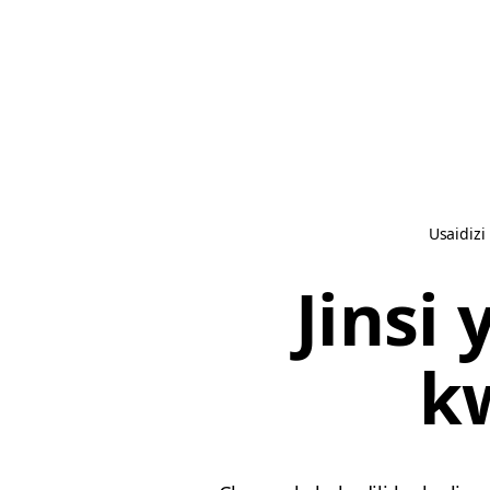
Usaidizi
Jinsi
k