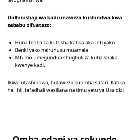
iliyoghairishwa.
Uidhinishaji wa kadi unaweza kushindwa kwa
sababu zifuatazo:
Huna fedha za kutosha katika akaunti yako
Benki yako hairuhusu muamala
Mfumo umegundua shughuli za kutia shaka
kwenye kadi.
Ikiwa utashindwa, hutaweza kuomba safari. Katika
hali hii, tafadhali wasiliana na timu yetu ya Usaidizi.
Omba ndani ya sekunde,