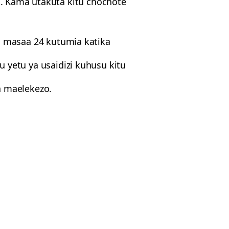
i. Kama utakuta kitu chochote
a masaa 24 kutumia katika
mu yetu ya usaidizi kuhusu kitu
ta maelekezo.