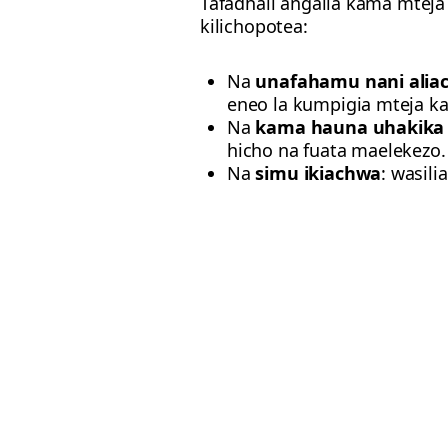
Tafadhali angalia kama mteja
kilichopotea:
Na
unafahamu nani alia
eneo la kumpigia mteja kat
Na
kama hauna uhakika 
hicho na fuata maelekezo.
Na
simu ikiachwa
: wasili