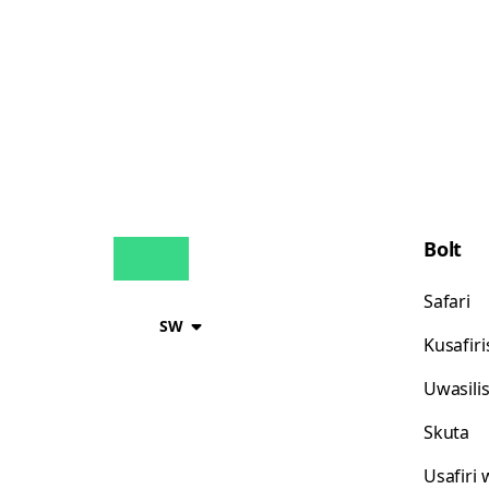
Bolt
Safari
SW
Kusafir
Uwasili
Skuta
Usafiri