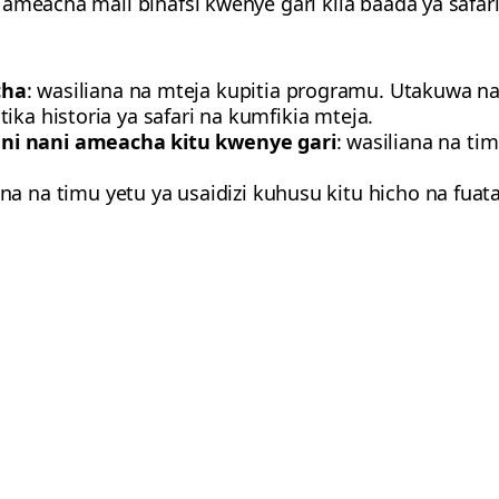
 ameacha mali binafsi kwenye gari kila baada ya safar
cha
: wasiliana na mteja kupitia programu. Utakuwa n
ika historia ya safari na kumfikia mteja.
ni nani ameacha kitu kwenye gari
: wasiliana na ti
ana na timu yetu ya usaidizi kuhusu kitu hicho na fua