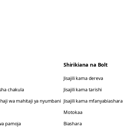
Shirikiana na Bolt
Jisajili kama dereva
isha chakula
Jisajili kama tarishi
shaji wa mahitaji ya nyumbani
Jisajili kama mfanyabiashara
Motokaa
 wa pamoja
Biashara