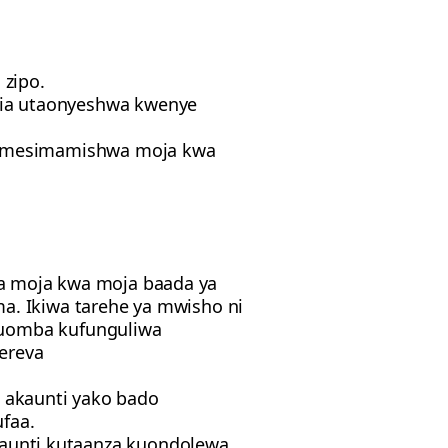
 zipo.
ia utaonyeshwa kwenye
 imesimamishwa moja kwa
a moja kwa moja baada ya
. Ikiwa tarehe ya mwisho ni
 kuomba kufunguliwa
dereva
a akaunti yako bado
ufaa.
aunti kutaanza kuondolewa