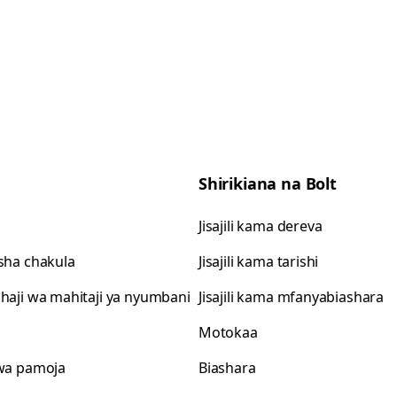
Shirikiana na Bolt
Jisajili kama dereva
isha chakula
Jisajili kama tarishi
shaji wa mahitaji ya nyumbani
Jisajili kama mfanyabiashara
Motokaa
 wa pamoja
Biashara