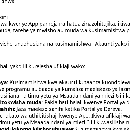
ishwa:
oni
a kwenye App pamoja na hatua zinazohitajika, ikiwa
uda, tarehe ya mwisho au muda wa kusimamishwa p
wisho unaohusiana na kusimamishwa , Akaunti yako
ali yako ili kurejesha ufikiaji wako:
aya
: Kusimamishwa kwa akaunti kutaanza kuondolew
 programu au baada ya kumaliza maelekezo ya lazima
iliana na timu yetu ya Msaada ndani ya miezi 6 ili
ilizokwisha muda
: Pakia hati halali kwenye Portal ya 
sahihi
: Jaza maelezo sahihi katika Portal ya Dereva.
chakato wa uthibitishaji kwenye App. Ikiwa ufikiaji w
mu yetu ya Msaada ndani ya miezi 3 ili kuwasilisha r
idi kikomo kilichoruhusiwa
:Kusimamishwa kwa ak