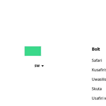
Bolt
Safari
SW
Kusafir
Uwasili
Skuta
Usafiri