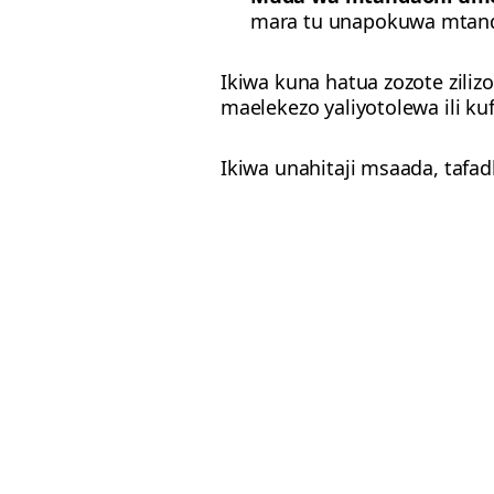
mara tu unapokuwa mtan
Ikiwa kuna hatua zozote zili
maelekezo yaliyotolewa ili ku
Ikiwa unahitaji msaada, tafad