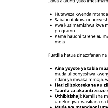
Ikiwa akaunti yako imesimam
Hutaweza kwenda mtanda
Sababu itakuwa inaonyeshw
Kwa kusimamishwa kwa m
programu.
Kama hauoni tarehe au m
moja
Fuatilia hatua zinazofanan na h
Aina yoyote ya tabia mb
muda ulioonyeshwa kwenye
ndani ya mwaka mmoja, was
Hati zilizokosekana au z
Taarifa za akaunti zisizo 
Uthibitishaji
: Kamilisha m
umefungwa, wasiliana na ti
Muda wa mtandaoni umez