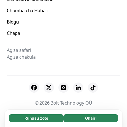
Chumba cha Habari
Blogu
Chapa
Agiza safari
Agiza chakula
© 2026 Bolt Technology OÜ
Wasambazaji
Vigezo na Masharti
Faragha
Ruhusu zote
Ghairi
Necessary (65)