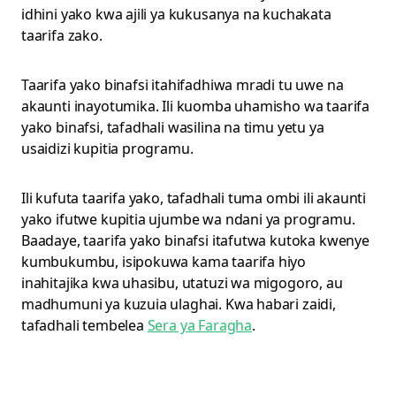
idhini yako kwa ajili ya kukusanya na kuchakata
taarifa zako.
Taarifa yako binafsi itahifadhiwa mradi tu uwe na
akaunti inayotumika. Ili kuomba uhamisho wa taarifa
yako binafsi, tafadhali wasilina na timu yetu ya
usaidizi kupitia programu.
Ili kufuta taarifa yako, tafadhali tuma ombi ili akaunti
yako ifutwe kupitia ujumbe wa ndani ya programu.
Baadaye, taarifa yako binafsi itafutwa kutoka kwenye
kumbukumbu, isipokuwa kama taarifa hiyo
inahitajika kwa uhasibu, utatuzi wa migogoro, au
madhumuni ya kuzuia ulaghai. Kwa habari zaidi,
tafadhali tembelea
Sera ya Faragha
.