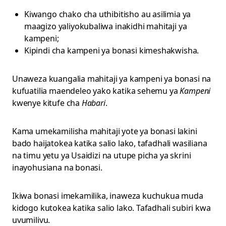
Kiwango chako cha uthibitisho au asilimia ya
maagizo yaliyokubaliwa inakidhi mahitaji ya
kampeni;
Kipindi cha kampeni ya bonasi kimeshakwisha.
Unaweza kuangalia mahitaji ya kampeni ya bonasi na
kufuatilia maendeleo yako katika sehemu ya
Kampeni
kwenye kitufe cha
Habari
.
Kama umekamilisha mahitaji yote ya bonasi lakini
bado haijatokea katika salio lako, tafadhali wasiliana
na timu yetu ya Usaidizi na utupe picha ya skrini
inayohusiana na bonasi.
Ikiwa bonasi imekamilika, inaweza kuchukua muda
kidogo kutokea katika salio lako. Tafadhali subiri kwa
uvumilivu.