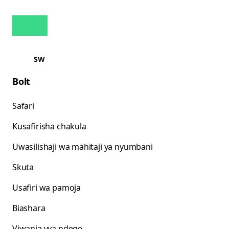
SW
Bolt
Safari
Kusafirisha chakula
Uwasilishaji wa mahitaji ya nyumbani
Skuta
Usafiri wa pamoja
Biashara
Viwanja vya ndege