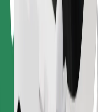
คุกกี้
ความปลอดภัย
เรียกรถได้ในไม่กี่นาที!
ดาวน์โหลดแอป Bolt
หาอาหารโปรดของคุณ!
ดาวน์โหลดแอป Bolt Food