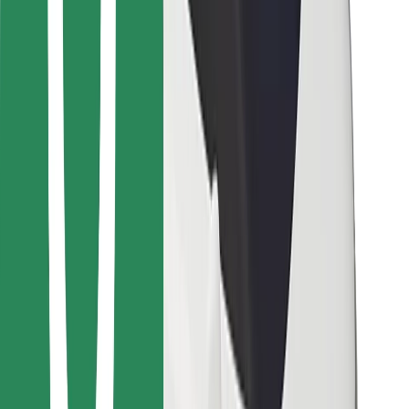
คุกกี้
ความปลอดภัย
เรียกรถได้ในไม่กี่นาที!
ดาวน์โหลดแอป Bolt
หาอาหารโปรดของคุณ!
ดาวน์โหลดแอป Bolt Food