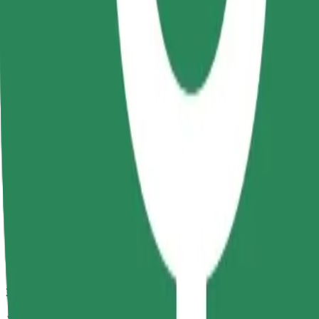
กำลังมองหาวิธีที่ดีที่สุดในการเดินทางจาก Brașov railway statio
จาก
Brașov railway station
ไปยัง
Livada Poștei
ความสะดวกสบายอยู่แค่ปลายนิ้วสัมผัส!
โบลต์
การเดินทางที่เชื่อถือได้ กับรถขนาดกลางสำหรับทุกวัน
เวลาเดินทางโดยประมาณ
8 นาที
ระยะทางโดยประมาณ
3.9 กม.