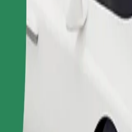
n ไปยัง Livada Poștei อยู่ใช่ไหม มาดูบริการของเราและค้นหาเส้นทา
ดาวน์โหลดแอป