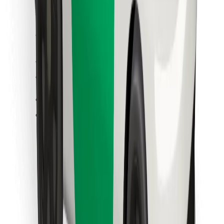
คุกกี้
ความปลอดภัย
เรียกรถได้ในไม่กี่นาที!
ดาวน์โหลดแอป Bolt
หาอาหารโปรดของคุณ!
ดาวน์โหลดแอป Bolt Food