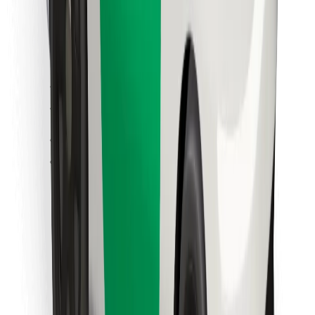
คุกกี้
ความปลอดภัย
เรียกรถได้ในไม่กี่นาที!
ดาวน์โหลดแอป Bolt
หาอาหารโปรดของคุณ!
ดาวน์โหลดแอป Bolt Food