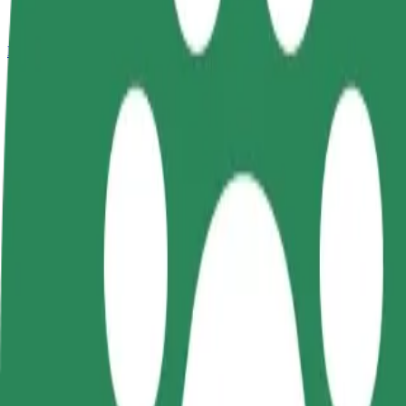
Bolt Plus
สิทธิประโยชน์
วิธีเข้าร่วม
คำถามที่พบบ่อย
สมัครเป็นคนขับ
สมัครเป็นคนส่งพัสดุ
เพิ่มร้านอ
สร้างรายได้ในแบบ
ส่งอาหารและรับรายได้
เพิ่มรายได้
ของคุณ
ทุกสัปดาห์
ลูกค้ามากข
วิธีเดินทางจาก Aura Centrum Olsztyna ไปยัง Face Cl