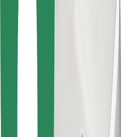
คุกกี้
ความปลอดภัย
เรียกรถได้ในไม่กี่นาที!
ดาวน์โหลดแอป Bolt
หาอาหารโปรดของคุณ!
ดาวน์โหลดแอป Bolt Food