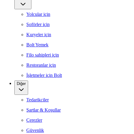
Yolcular için
Şoförler için
Kuryeler için
Bolt Yemek
Filo sahipleri için
Restoranlar için
İşletmeler için Bolt
Diğer
Tedarikçiler
Şartlar & Koşullar
Çerezler
Güvenlik