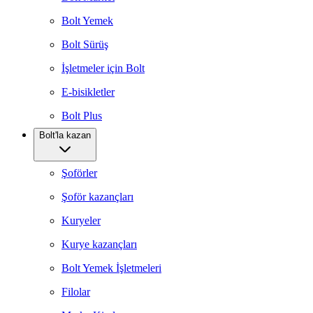
Bolt Yemek
Bolt Sürüş
İşletmeler için Bolt
E-bisikletler
Bolt Plus
Bolt'la kazan
Şoförler
Şoför kazançları
Kuryeler
Kurye kazançları
Bolt Yemek İşletmeleri
Filolar