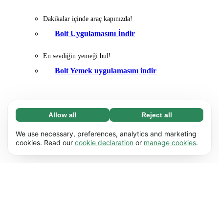
Dakikalar içinde araç kapınızda!
Bolt Uygulamasını İndir
En sevdiğin yemeği bul!
Bolt Yemek uygulamasını indir
Allow all
Reject all
Necessary (65)
Necessary cookies help make our website
Learn more
We use necessary, preferences, analytics and marketing
usable by enabling basic functions, e.g. page
cookies. Read our
cookie declaration
or
manage cookies
.
navigation. The website cannot function
Preferences (17)
properly without these cookies.
Preference cookies enable our website to
Learn more
remember information that changes the way it
behaves or looks, e.g. your preferred language
Statistics (63)
or the region that you’re in.
Statistic cookies help us understand how you
Learn more
interact with our website by collecting and