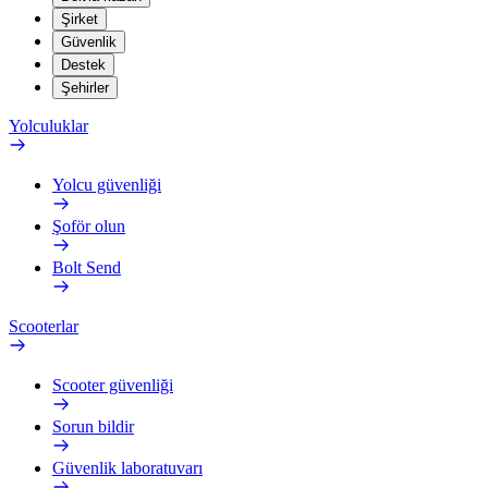
Şirket
Güvenlik
Destek
Şehirler
Yolculuklar
Yolcu güvenliği
Şoför olun
Bolt Send
Scooterlar
Scooter güvenliği
Sorun bildir
Güvenlik laboratuvarı