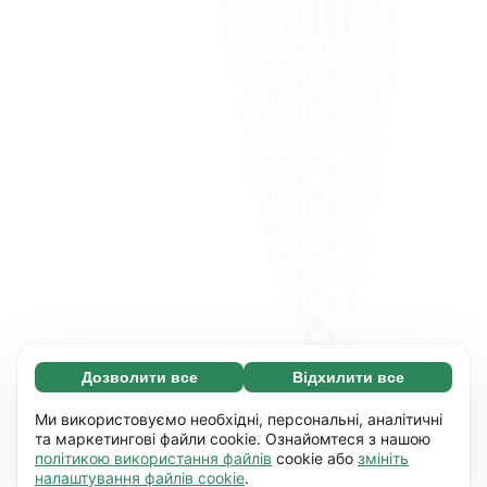
Дозволити все
Відхилити все
Обов'язкові (65)
Ці файли необхідні для того, щоб ви могли
Дізнатися більше
Ми використовуємо необхідні, персональні, аналітичні
переміщатися по сайту і використовувати
та маркетингові файли cookie. Ознайомтеся з нашою
політикою використання файлів
cookie або
змініть
його основні функції, наприклад, перехід між
Уподобання (17)
налаштування файлів cookie
.
сторінками. Без них сайт не буде правильно