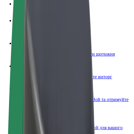
Запитання та відповіді
Стати водієм
Заробляйте гроші на власних умовах
Стати кур'єром
Доставляйте їжу та отримуйте виплати щотижня
Додати ресторан чи крамницю
Залучайте більше клієнтів та збільшуйте виторг
Зареєструватися як власник автопарку
Додайте Ваш автопарк на платформу Bolt та отримуйте
більше доходів
Bolt for Business
Масштабування продуктів та послуг Bolt для вашого
бізнесу