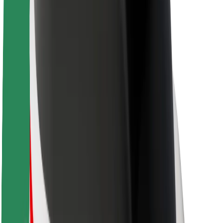
Кар'єра
Про компанію Bolt
Сталий розвиток у Bolt
Проєкт Нуль
Блог
Пресцентр
Правила використання бренду
Місія
Зв’язки з інвесторами
Керівництво
Бренд
Медіа
Урбаністичний фонд