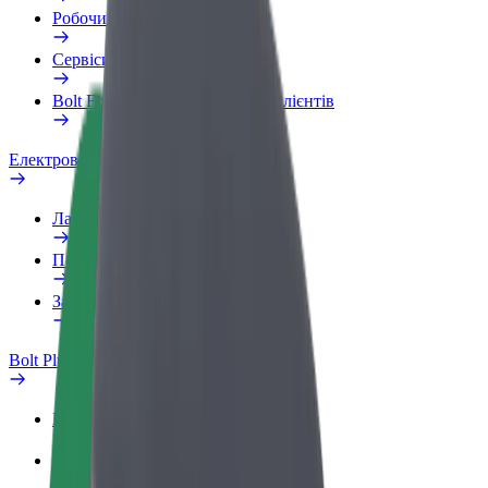
Робочий обліковий запис
Сервіси
Bolt Food для корпоративних клієнтів
Електровелосипеди
Лабораторія безпеки
Повідомити про проблему
Запитання та відповіді
Bolt Plus
Переваги
Як приєднатися