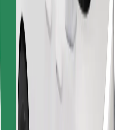
Завантажити застосунок Bolt
Знайди твою улюблену страву чи їжу!
Завантажити застосунок Bolt Food