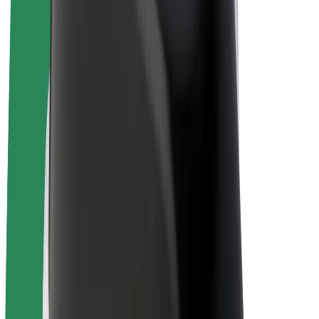
Bolt for Business
Електровелосипеди
Bolt Plus
Заробляйте з Bolt
Водієм
Заробіток водія
Кур'єром
Заробіток курʼєра
Партнери Bolt Food
Автопаркам
Франшиза
Компанія