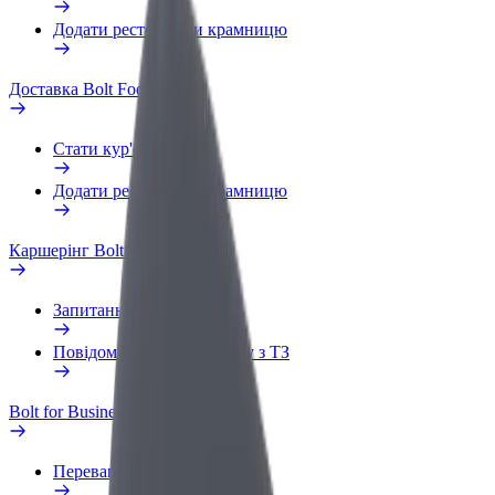
Додати ресторан чи крамницю
Доставка Bolt Food
Стати кур'єром
Додати ресторан чи крамницю
Каршерінг Bolt Drive
Запитання та відповіді
Повідомити про проблему з ТЗ
Bolt for Business
Переваги