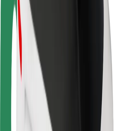
Безпека
Безпека пасажирів
Безпека водіїв
Безпека електросамокатів
Лабораторія безпеки
Міста
Розташування
Міські рішення
Аеропорти
Зарядні станції Bolt
Підтримка
Для пасажирів