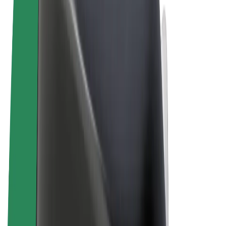
Правила та Умови
Конфіденційність
Файли ку́кі
© 2026 Bolt Technology OÜ
Сервіси
Поїздки
Електросамокати
Доставка продуктів Bolt Market
Доставка Bolt Food
Каршерінг Bolt Drive