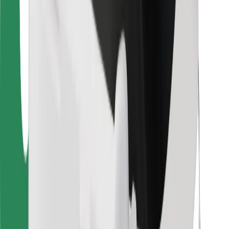
Для водіїв
Для кур'єрів
Доставка Bolt Food
Для власників автопарків
Для ресторанів
Bolt for Business
Інше
Постачальникам
Правила та Умови
Файли ку́кі
Безпека
Замовляй поїздку за лічені хвилини!