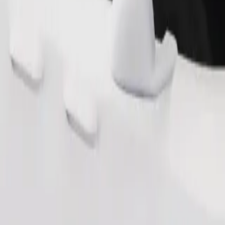
Замовити поїздку
ерігання речей