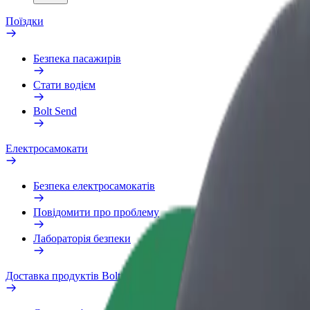
Поїздки
Безпека пасажирів
Стати водієм
Bolt Send
Електросамокати
Безпека електросамокатів
Повідомити про проблему
Лабораторія безпеки
Доставка продуктів Bolt Market