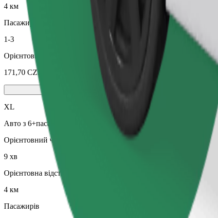
4 км
Пасажирів
1-3
Орієнтовна вартість
171,70 CZK
XL
Авто з 6+пасажирськими сидіннями
Орієнтовний час поїздки
9 хв
Орієнтовна відстань
4 км
Пасажирів