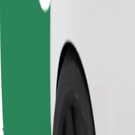
Надійні поїздки на повсякденних авто середнього класу.
Орієнтовний час поїздки
9 хв
Орієнтовна відстань
4 км
Пасажирів
1-4
Орієнтовна вартість
151,70 CZK
Comfort
Просторі поїздки з більшим простором для ніг та місцем для зб
Орієнтовний час поїздки