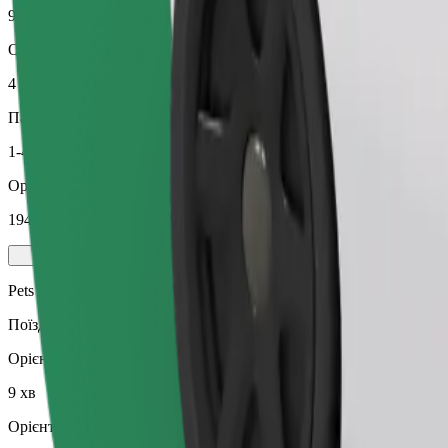
9 хв
Орієнтовна відстань
4 км
Пасажирів
1-4
Орієнтовна вартість
194,00 CZK
Pets
Поїздки з улюбленцем. Собаки мають бути в наморднику, дрібні
Орієнтовний час поїздки
9 хв
Орієнтовна відстань