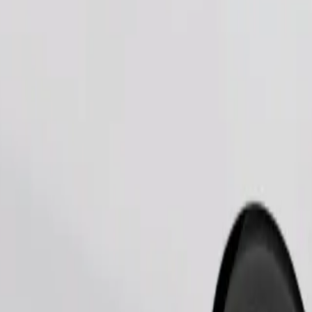
Замовити поїздку
 тварини — в переноску, а сидіння захищені ковдрою або підсти