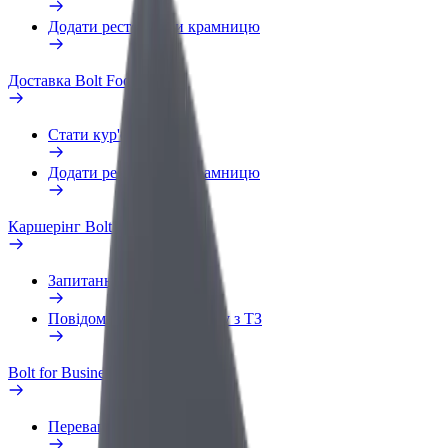
Додати ресторан чи крамницю
Доставка Bolt Food
Стати кур'єром
Додати ресторан чи крамницю
Каршерінг Bolt Drive
Запитання та відповіді
Повідомити про проблему з ТЗ
Bolt for Business
Переваги