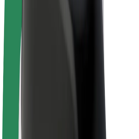
Bolt for Business
Електровелосипеди
Bolt Plus
Заробляйте з Bolt
Водієм
Заробіток водія
Кур'єром
Заробіток курʼєра
Партнери Bolt Food
Автопаркам
Франшиза
Компанія