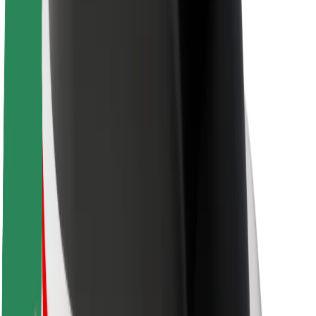
Кар'єра
Про компанію Bolt
Сталий розвиток у Bolt
Проєкт Нуль
Блог
Пресцентр
Правила використання бренду
Місія
Зв’язки з інвесторами
Керівництво
Бренд
Медіа
Урбаністичний фонд