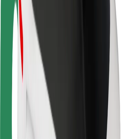
Безпека
Безпека пасажирів
Безпека водіїв
Безпека електросамокатів
Лабораторія безпеки
Міста
Розташування
Міські рішення
Аеропорти
Зарядні станції Bolt
Підтримка
Для пасажирів