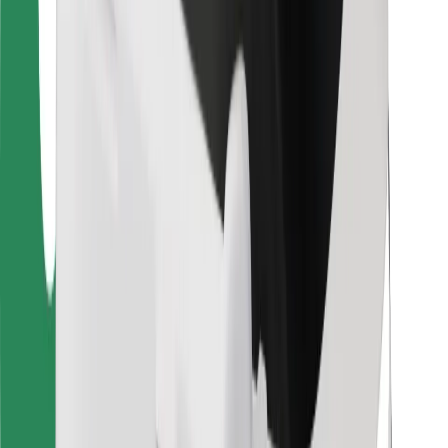
Для водіїв
Для кур'єрів
Доставка Bolt Food
Для власників автопарків
Для ресторанів
Bolt for Business
Інше
Постачальникам
Правила та Умови
Файли ку́кі
Безпека
Замовляй поїздку за лічені хвилини!