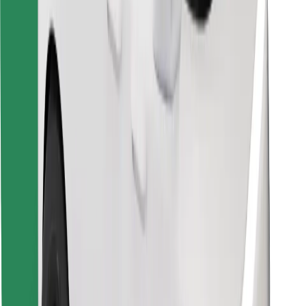
Завантажити застосунок Bolt
Знайди твою улюблену страву чи їжу!
Завантажити застосунок Bolt Food