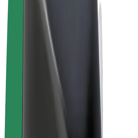
Правила та Умови
Конфіденційність
Файли ку́кі
© 2026 Bolt Technology OÜ
Сервіси
Поїздки
Електросамокати
Доставка продуктів Bolt Market
Доставка Bolt Food
Каршерінг Bolt Drive