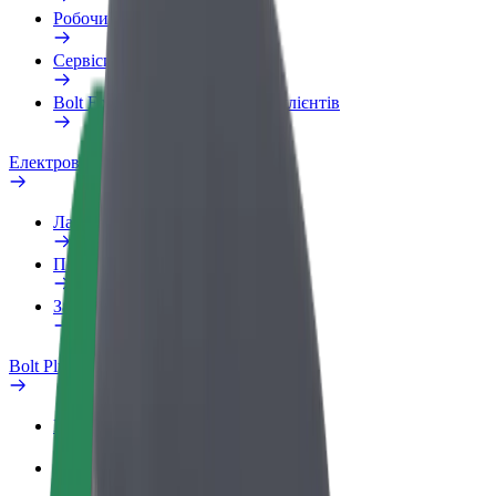
Робочий обліковий запис
Сервіси
Bolt Food для корпоративних клієнтів
Електровелосипеди
Лабораторія безпеки
Повідомити про проблему
Запитання та відповіді
Bolt Plus
Переваги
Як приєднатися