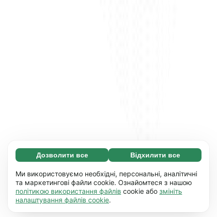
Дозволити все
Відхилити все
Обов'язкові (65)
Ці файли необхідні для того, щоб ви могли
Дізнатися більше
Ми використовуємо необхідні, персональні, аналітичні
переміщатися по сайту і використовувати
та маркетингові файли cookie. Ознайомтеся з нашою
політикою використання файлів
cookie або
змініть
його основні функції, наприклад, перехід між
Уподобання (17)
налаштування файлів cookie
.
сторінками. Без них сайт не буде правильно
Завдяки роботі файлів цього типу наш сайт
Дізнатися більше
працювати.
Детальніше