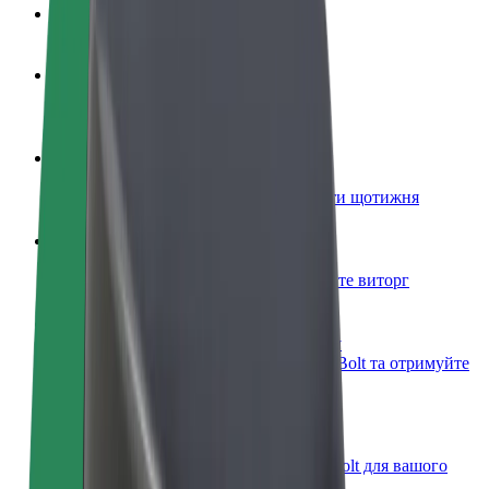
Запитання та відповіді
Стати водієм
Заробляйте гроші на власних умовах
Стати кур'єром
Доставляйте їжу та отримуйте виплати щотижня
Додати ресторан чи крамницю
Залучайте більше клієнтів та збільшуйте виторг
Зареєструватися як власник автопарку
Додайте Ваш автопарк на платформу Bolt та отримуйте
більше доходів
Bolt for Business
Масштабування продуктів та послуг Bolt для вашого
бізнесу