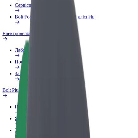
Сервіси
Bolt Food для корпоративних клієнтів
Електровелосипеди
Лабораторія безпеки
Повідомити про проблему
Запитання та відповіді
Bolt Plus
Переваги
Як приєднатися
Запитання та відповіді