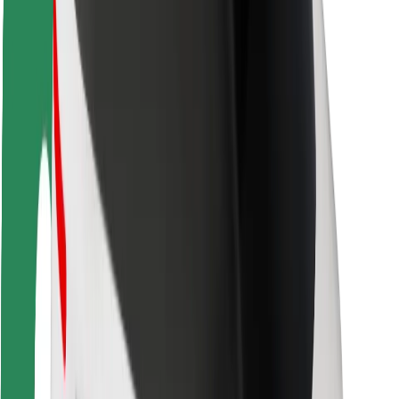
Безпека пасажирів
Безпека водіїв
Безпека електросамокатів
Лабораторія безпеки
Міста
Розташування
Міські рішення
Аеропорти
Зарядні станції Bolt
Підтримка
Для пасажирів
Для водіїв