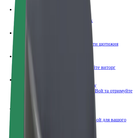
Стати водієм
Заробляйте гроші на власних умовах
Стати кур'єром
Доставляйте їжу та отримуйте виплати щотижня
Додати ресторан чи крамницю
Залучайте більше клієнтів та збільшуйте виторг
Зареєструватися як власник автопарку
Додайте Ваш автопарк на платформу Bolt та отримуйте
більше доходів
Bolt for Business
Масштабування продуктів та послуг Bolt для вашого
бізнесу