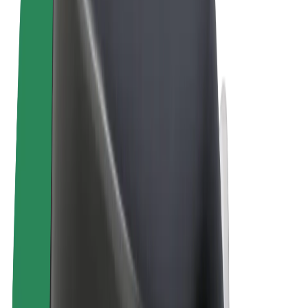
Правила та Умови
Конфіденційність
Файли ку́кі
© 2026 Bolt Technology OÜ
Сервіси
Поїздки
Електросамокати
Доставка продуктів Bolt Market
Доставка Bolt Food
Каршерінг Bolt Drive