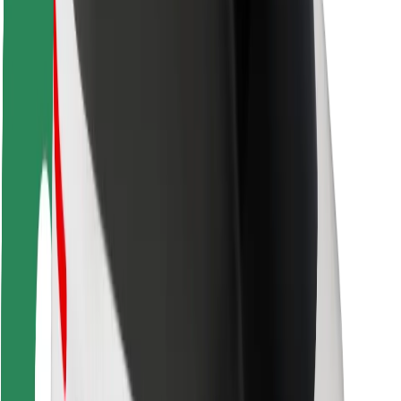
Безпека
Безпека пасажирів
Безпека водіїв
Безпека електросамокатів
Лабораторія безпеки
Міста
Розташування
Міські рішення
Аеропорти
Зарядні станції Bolt
Підтримка
Для пасажирів