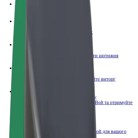
Запитання та відповіді
Стати водієм
Заробляйте гроші на власних умовах
Стати кур'єром
Доставляйте їжу та отримуйте виплати щотижня
Додати ресторан чи крамницю
Залучайте більше клієнтів та збільшуйте виторг
Зареєструватися як власник автопарку
Додайте Ваш автопарк на платформу Bolt та отримуйте
більше доходів
Bolt for Business
Масштабування продуктів та послуг Bolt для вашого
бізнесу