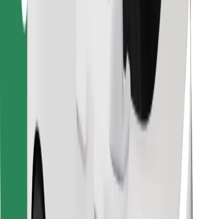
Завантажити застосунок Bolt
Знайди твою улюблену страву чи їжу!
Завантажити застосунок Bolt Food