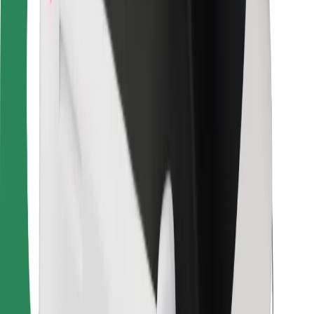
Для водіїв
Для кур'єрів
Доставка Bolt Food
Для власників автопарків
Для ресторанів
Bolt for Business
Інше
Постачальникам
Правила та Умови
Файли ку́кі
Безпека
Замовляй поїздку за лічені хвилини!