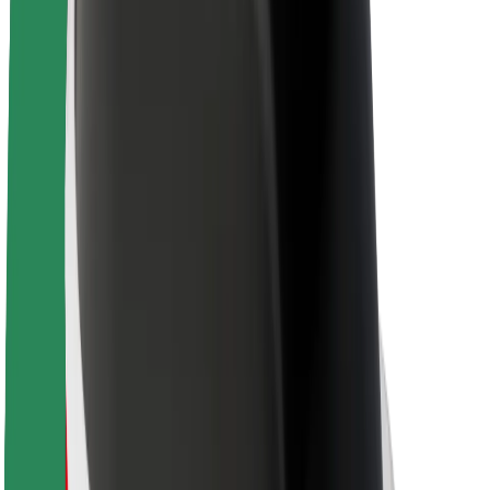
Кар'єра
Про компанію Bolt
Сталий розвиток у Bolt
Проєкт Нуль
Блог
Пресцентр
Правила використання бренду
Місія
Зв’язки з інвесторами
Керівництво
Бренд
Медіа
Урбаністичний фонд