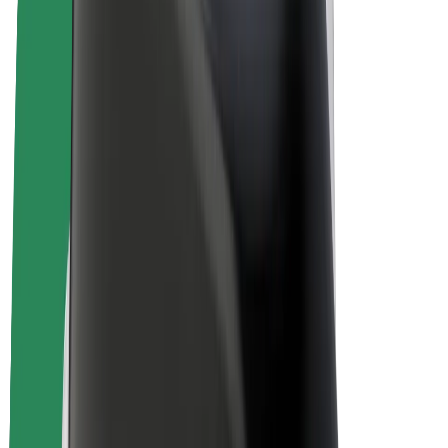
Bolt for Business
Електровелосипеди
Bolt Plus
Заробляйте з Bolt
Водієм
Заробіток водія
Кур'єром
Заробіток курʼєра
Партнери Bolt Food
Автопаркам
Франшиза
Компанія