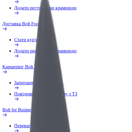
Додати ресторан чи крамницю
Доставка Bolt Food
Стати кур'єром
Додати ресторан чи крамницю
Каршерінг Bolt Drive
Запитання та відповіді
Повідомити про проблему з ТЗ
Bolt for Business
Переваги