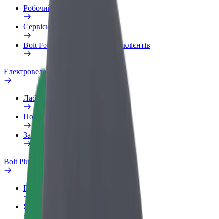
Робочий обліковий запис
Сервіси
Bolt Food для корпоративних клієнтів
Електровелосипеди
Лабораторія безпеки
Повідомити про проблему
Запитання та відповіді
Bolt Plus
Переваги
Як приєднатися