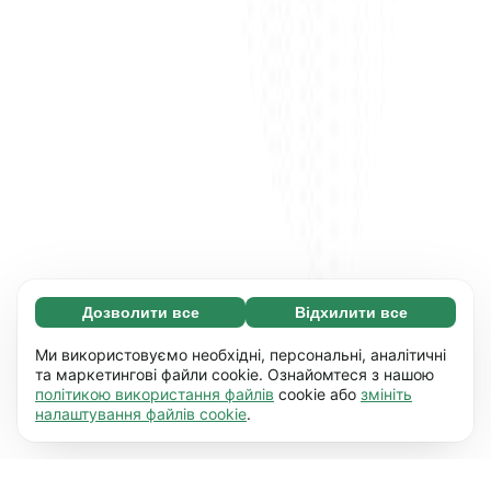
Дозволити все
Відхилити все
Обов'язкові (65)
Ці файли необхідні для того, щоб ви могли
Дізнатися більше
Ми використовуємо необхідні, персональні, аналітичні
переміщатися по сайту і використовувати
та маркетингові файли cookie. Ознайомтеся з нашою
політикою використання файлів
cookie або
змініть
його основні функції, наприклад, перехід між
Уподобання (17)
налаштування файлів cookie
.
сторінками. Без них сайт не буде правильно
Завдяки роботі файлів цього типу наш сайт
Дізнатися більше
працювати.
Детальніше
запам'ятовує дані про те, як ви його
використовуєте (персональні