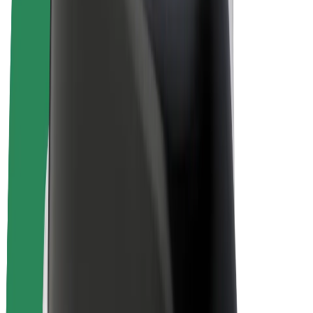
Електровелосипеди
Bolt Plus
Заробляйте з Bolt
Водієм
Заробіток водія
Кур'єром
Заробіток курʼєра
Партнери Bolt Food
Автопаркам
Франшиза
Компанія
Кар'єра