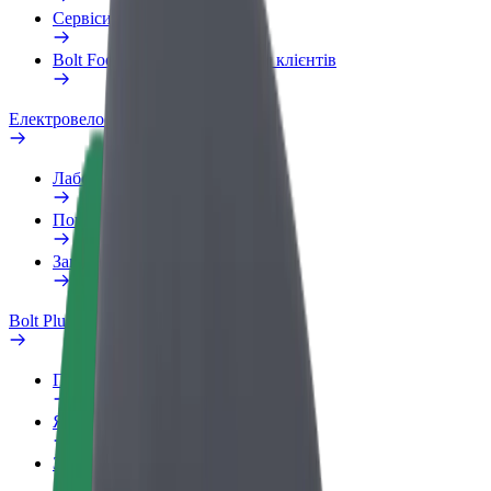
Сервіси
Bolt Food для корпоративних клієнтів
Електровелосипеди
Лабораторія безпеки
Повідомити про проблему
Запитання та відповіді
Bolt Plus
Переваги
Як приєднатися
Запитання та відповіді