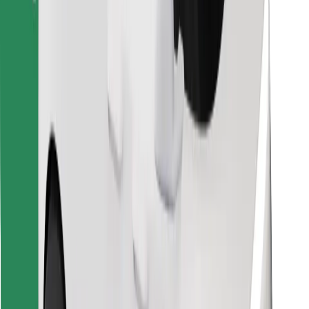
Знайди твою улюблену страву чи їжу!
Завантажити застосунок Bolt Food