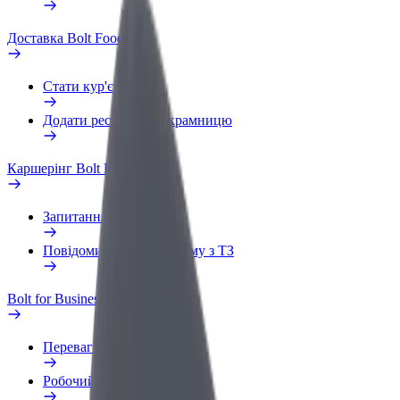
Доставка Bolt Food
Стати кур'єром
Додати ресторан чи крамницю
Каршерінг Bolt Drive
Запитання та відповіді
Повідомити про проблему з ТЗ
Bolt for Business
Переваги
Робочий обліковий запис