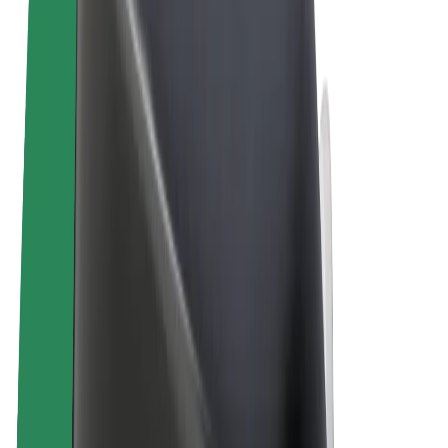
Правила та Умови
Конфіденційність
Файли ку́кі
© 2026 Bolt Technology OÜ
Сервіси
Поїздки
Електросамокати
Доставка продуктів Bolt Market
Доставка Bolt Food
Каршерінг Bolt Drive
Bolt for Business