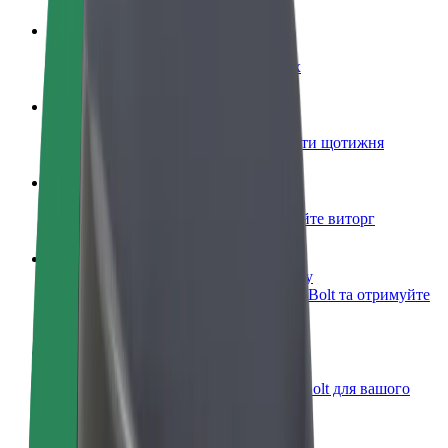
Стати водієм
Заробляйте гроші на власних умовах
Стати кур'єром
Доставляйте їжу та отримуйте виплати щотижня
Додати ресторан чи крамницю
Залучайте більше клієнтів та збільшуйте виторг
Зареєструватися як власник автопарку
Додайте Ваш автопарк на платформу Bolt та отримуйте
більше доходів
Bolt for Business
Масштабування продуктів та послуг Bolt для вашого
бізнесу