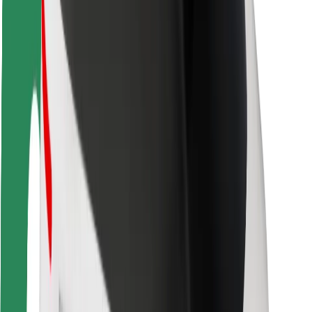
Безпека пасажирів
Безпека водіїв
Безпека електросамокатів
Лабораторія безпеки
Міста
Розташування
Міські рішення
Аеропорти
Зарядні станції Bolt
Підтримка
Для пасажирів
Для водіїв