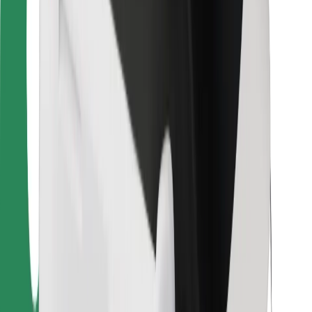
Для кур'єрів
Доставка Bolt Food
Для власників автопарків
Для ресторанів
Bolt for Business
Інше
Постачальникам
Правила та Умови
Файли ку́кі
Безпека
Замовляй поїздку за лічені хвилини!
Завантажити застосунок Bolt