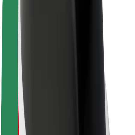
Про компанію Bolt
Сталий розвиток у Bolt
Проєкт Нуль
Блог
Пресцентр
Правила використання бренду
Місія
Зв’язки з інвесторами
Керівництво
Бренд
Медіа
Урбаністичний фонд
Безпека