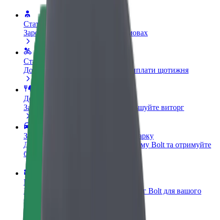
Стати водієм
Заробляйте гроші на власних умовах
Стати кур'єром
Доставляйте їжу та отримуйте виплати щотижня
Додати ресторан чи крамницю
Залучайте більше клієнтів та збільшуйте виторг
Зареєструватися як власник автопарку
Додайте Ваш автопарк на платформу Bolt та отримуйте
більше доходів
Bolt for Business
Масштабування продуктів та послуг Bolt для вашого
бізнесу