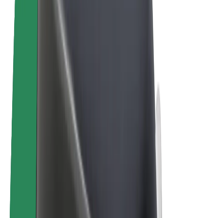
Електровелосипеди
Bolt Plus
Заробляйте з Bolt
Водієм
Заробіток водія
Кур'єром
Заробіток курʼєра
Партнери Bolt Food
Автопаркам
Франшиза
Компанія
Кар'єра