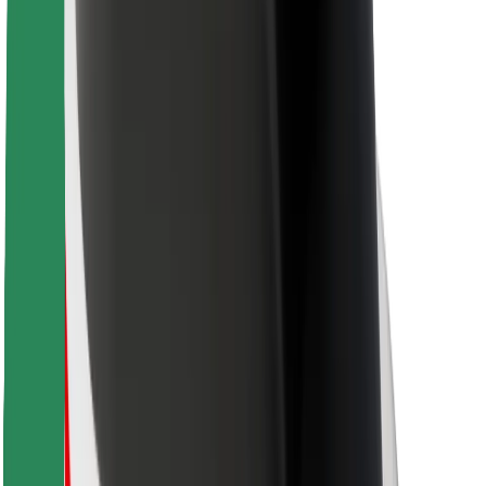
Для кур'єрів
Доставка Bolt Food
Для власників автопарків
Для ресторанів
Bolt for Business
Інше
Постачальникам
Правила та Умови
Файли ку́кі
Безпека
Замовляй поїздку за лічені хвилини!
Завантажити застосунок Bolt