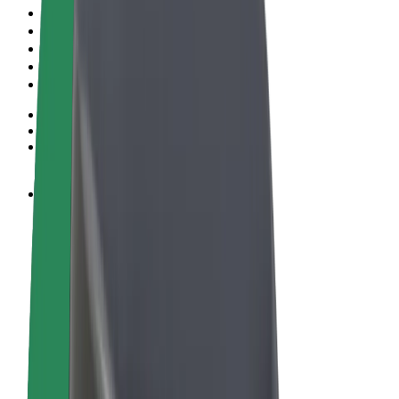
Правила та Умови
Конфіденційність
Файли ку́кі
© 2026 Bolt Technology OÜ
Сервіси
Поїздки
Електросамокати
Доставка продуктів Bolt Market
Доставка Bolt Food
Каршерінг Bolt Drive
Bolt for Business