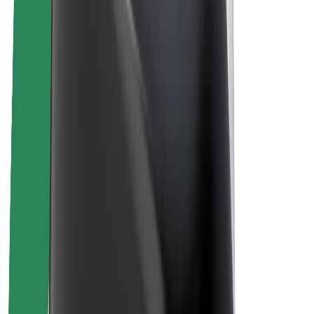
Про компанію Bolt
Сталий розвиток у Bolt
Проєкт Нуль
Блог
Пресцентр
Правила використання бренду
Місія
Зв’язки з інвесторами
Керівництво
Бренд
Медіа
Урбаністичний фонд
Безпека