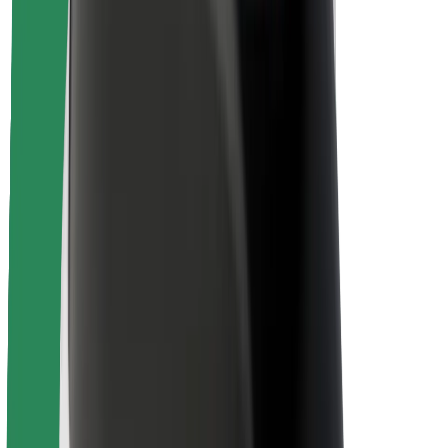
Безпека пасажирів
Безпека водіїв
Безпека електросамокатів
Лабораторія безпеки
Міста
Розташування
Міські рішення
Аеропорти
Зарядні станції Bolt
Підтримка
Для пасажирів
Для водіїв