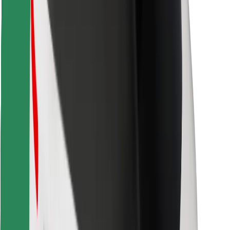
Знайди твою улюблену страву чи їжу!
Завантажити застосунок Bolt Food