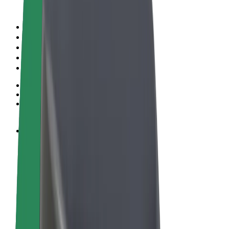
Правила та Умови
Конфіденційність
Файли ку́кі
© 2026 Bolt Technology OÜ
Сервіси
Поїздки
Електросамокати
Доставка продуктів Bolt Market
Доставка Bolt Food
Каршерінг Bolt Drive