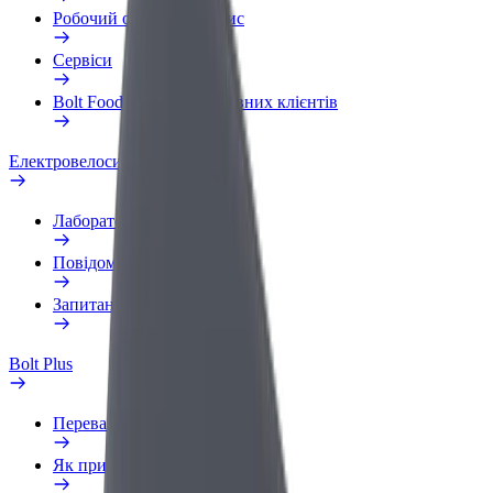
Робочий обліковий запис
Сервіси
Bolt Food для корпоративних клієнтів
Електровелосипеди
Лабораторія безпеки
Повідомити про проблему
Запитання та відповіді
Bolt Plus
Переваги
Як приєднатися