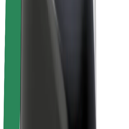
Кар'єра
Про компанію Bolt
Сталий розвиток у Bolt
Проєкт Нуль
Блог
Пресцентр
Правила використання бренду
Місія
Зв’язки з інвесторами
Керівництво
Бренд
Медіа
Урбаністичний фонд