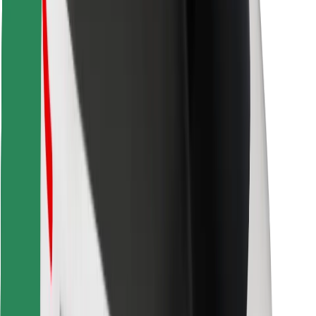
Завантажити застосунок Bolt
Знайди твою улюблену страву чи їжу!
Завантажити застосунок Bolt Food