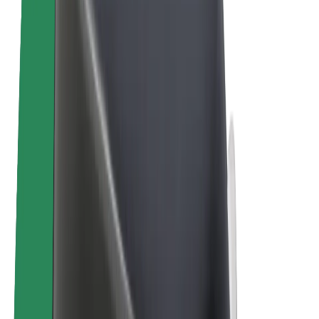
Bolt for Business
Електровелосипеди
Bolt Plus
Заробляйте з Bolt
Водієм
Заробіток водія
Кур'єром
Заробіток курʼєра
Партнери Bolt Food
Автопаркам
Франшиза
Компанія