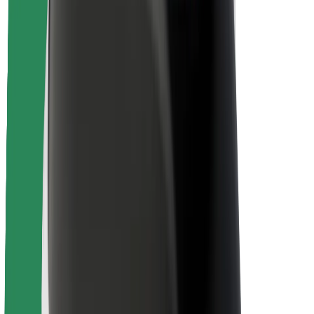
Безпека
Безпека пасажирів
Безпека водіїв
Безпека електросамокатів
Лабораторія безпеки
Міста
Розташування
Міські рішення
Аеропорти
Зарядні станції Bolt
Підтримка
Для пасажирів