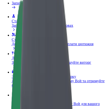
Запитання та відповіді
Стати водієм
Заробляйте гроші на власних умовах
Стати кур'єром
Доставляйте їжу та отримуйте виплати щотижня
Додати ресторан чи крамницю
Залучайте більше клієнтів та збільшуйте виторг
Зареєструватися як власник автопарку
Додайте Ваш автопарк на платформу Bolt та отримуйте
більше доходів
Bolt for Business
Масштабування продуктів та послуг Bolt для вашого
бізнесу