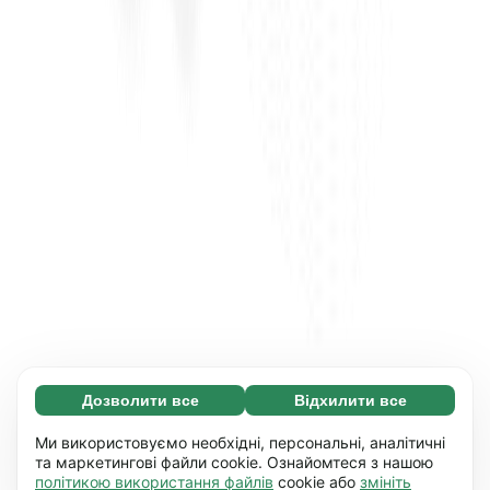
Дозволити все
Відхилити все
Обов'язкові (65)
Ці файли необхідні для того, щоб ви могли
Дізнатися більше
Ми використовуємо необхідні, персональні, аналітичні
переміщатися по сайту і використовувати
та маркетингові файли cookie. Ознайомтеся з нашою
політикою використання файлів
cookie або
змініть
його основні функції, наприклад, перехід між