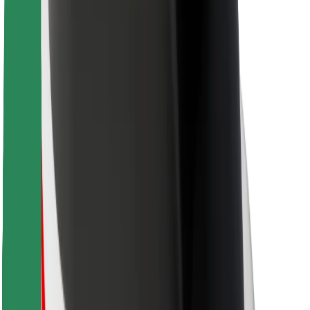
Для водіїв
Для кур'єрів
Доставка Bolt Food
Для власників автопарків
Для ресторанів
Bolt for Business
Інше
Постачальникам
Правила та Умови
Файли ку́кі
Безпека
Замовляй поїздку за лічені хвилини!