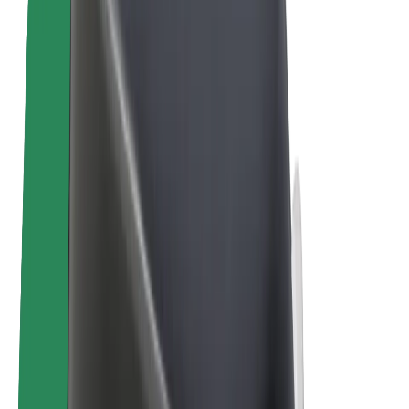
Bolt for Business
Електровелосипеди
Bolt Plus
Заробляйте з Bolt
Водієм
Заробіток водія
Кур'єром
Заробіток курʼєра
Партнери Bolt Food
Автопаркам
Франшиза
Компанія