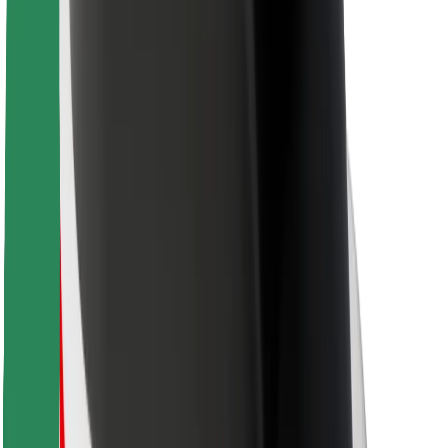
Для водіїв
Для кур'єрів
Доставка Bolt Food
Для власників автопарків
Для ресторанів
Bolt for Business
Інше
Постачальникам
Правила та Умови
Файли ку́кі
Безпека
Замовляй поїздку за лічені хвилини!