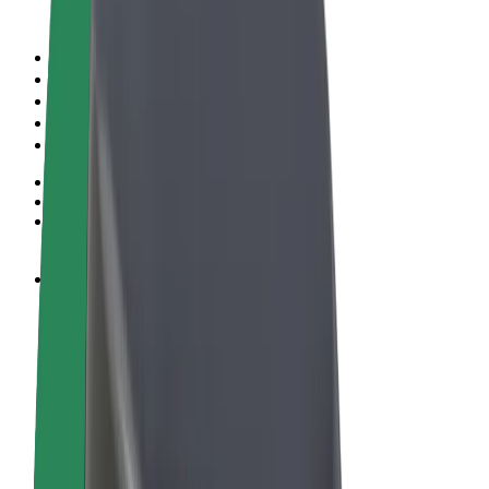
Правила та Умови
Конфіденційність
Файли ку́кі
© 2026 Bolt Technology OÜ
Сервіси
Поїздки
Електросамокати
Доставка продуктів Bolt Market
Доставка Bolt Food
Каршерінг Bolt Drive