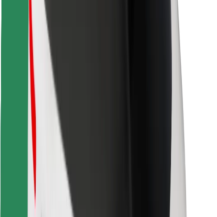
Завантажити застосунок Bolt
Знайди твою улюблену страву чи їжу!
Завантажити застосунок Bolt Food