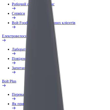
Робочий обліковий запис
Сервіси
Bolt Food для корпоративних клієнтів
Електровелосипеди
Лабораторія безпеки
Повідомити про проблему
Запитання та відповіді
Bolt Plus
Переваги
Як приєднатися