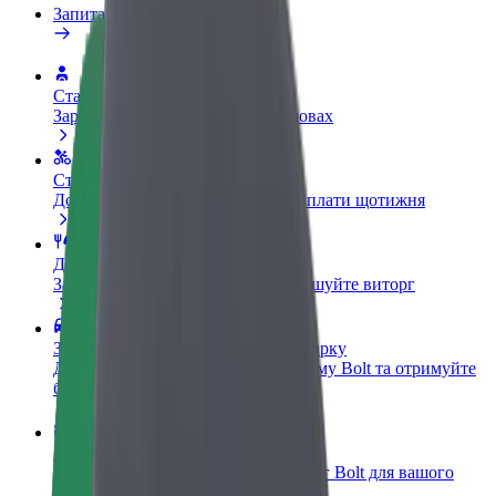
Запитання та відповіді
Стати водієм
Заробляйте гроші на власних умовах
Стати кур'єром
Доставляйте їжу та отримуйте виплати щотижня
Додати ресторан чи крамницю
Залучайте більше клієнтів та збільшуйте виторг
Зареєструватися як власник автопарку
Додайте Ваш автопарк на платформу Bolt та отримуйте
більше доходів
Bolt for Business
Масштабування продуктів та послуг Bolt для вашого
бізнесу