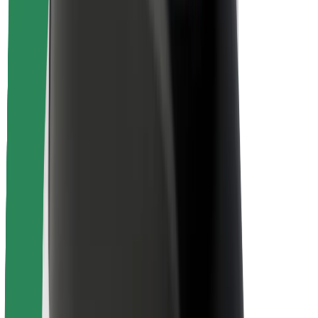
Безпека
Безпека пасажирів
Безпека водіїв
Безпека електросамокатів
Лабораторія безпеки
Міста
Розташування
Міські рішення
Аеропорти
Зарядні станції Bolt
Підтримка
Для пасажирів