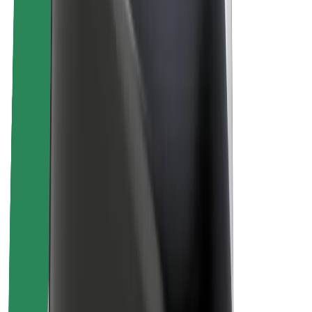
Кар'єра
Про компанію Bolt
Сталий розвиток у Bolt
Проєкт Нуль
Блог
Пресцентр
Правила використання бренду
Місія
Зв’язки з інвесторами
Керівництво
Бренд
Медіа
Урбаністичний фонд