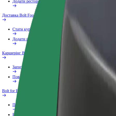
Додати ресторан чи крамницю
Доставка Bolt Food
Стати кур'єром
Додати ресторан чи крамницю
Каршерінг Bolt Drive
Запитання та відповіді
Повідомити про проблему з ТЗ
Bolt for Business
Переваги
Робочий обліковий запис