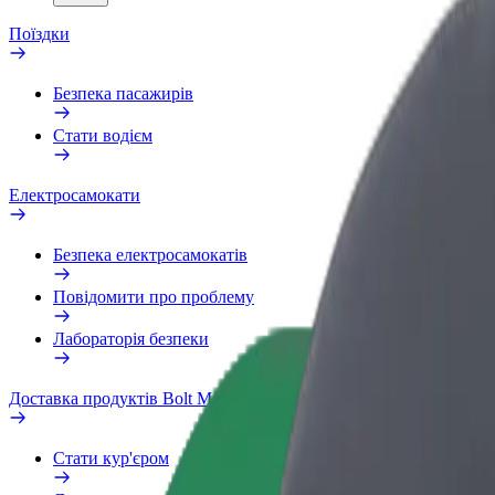
Поїздки
Безпека пасажирів
Стати водієм
Електросамокати
Безпека електросамокатів
Повідомити про проблему
Лабораторія безпеки
Доставка продуктів Bolt Market
Стати кур'єром