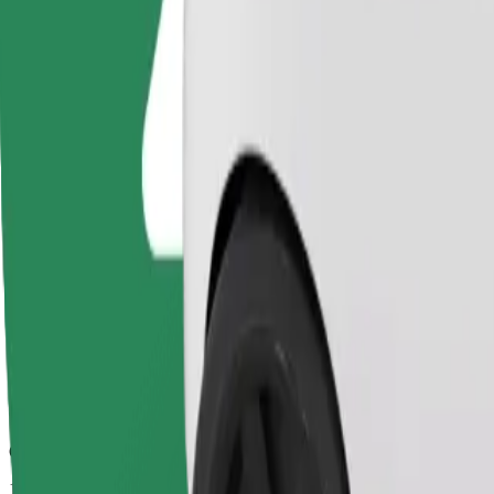
Орієнтовний час поїздки
10 хв
Орієнтовна відстань
3,6 км
Пасажирів
1-4
Орієнтовна вартість
8,30 EUR
Basic
Стандартні моделі та доступні ціни
Орієнтовний час поїздки
10 хв