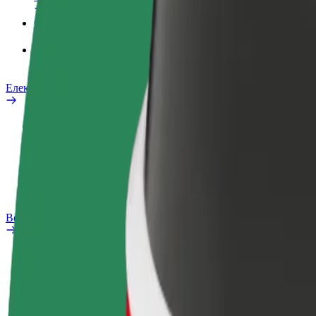
Сервіси
Bolt Food для корпоративних клієнтів
Електровелосипеди
Лабораторія безпеки
Повідомити про проблему
Запитання та відповіді
Bolt Plus
Переваги
Як приєднатися
Запитання та відповіді