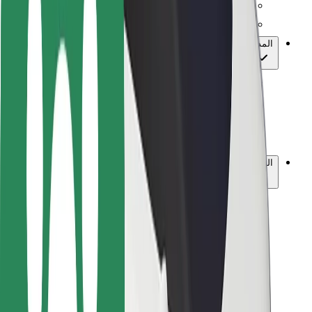
مختبر الأمان
المدن
المواقع
حلول المدينة
المطارات
الدعم
للركاب
للسائقين
للسعاة
بولت الطعام
لملاك الأسطول