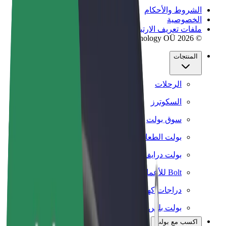
الشروط والأحكام
الخصوصية
ملفات تعريف الارتباط
© 2026 Bolt Technology OÜ
المنتجات
الرحلات
السكوترز
سوق بولت
بولت الطعام
بولت درايف
Bolt للأعمال
دراجات كهربائية
بولت بلس
اكسب مع بولت