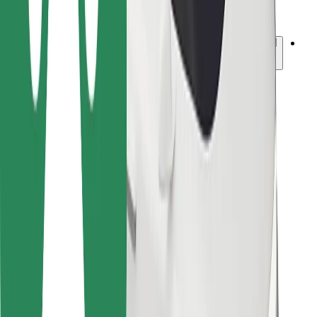
Bolt للأعمال
أخرى
المورّدون
الشروط والأحكام
ملفات تعريف الارتباط
الأمان
احصل على رحلة في دقائق!
تحميل بولت