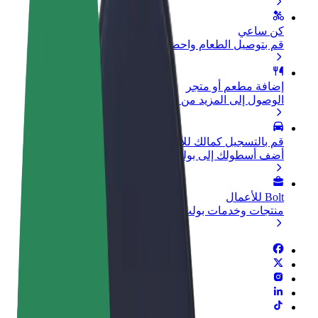
كن ساعي
قم بتوصيل الطعام واحصل على أجر أسبوعي
إضافة مطعم أو متجر
الوصول إلى المزيد من العملاء وزيادة الأرباح
قم بالتسجيل كمالك للأسطول
أضف أسطولك إلى بولت وقم بزيادة دخلك
Bolt للأعمال
منتجات وخدمات بولت تم تطويرها لعملك