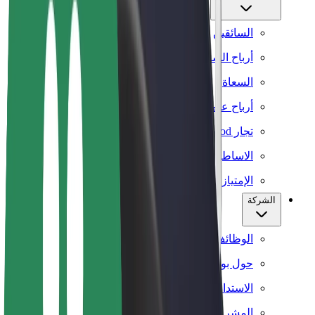
السائقين
أرباح السائق
السعاة
أرباح عامل التوصيل
تجار Bolt Food
الاساطيل
الإمتيازات
الشركة
الوظائف
حول بولت
الاستدامة في بولت
المشروع صفر