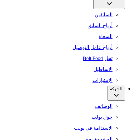
السائقين
أرباح السائق
السعاة
أرباح عامل التوصيل
تجار Bolt Food
الاساطيل
الإمتيازات
الشركة
الوظائف
حول بولت
الاستدامة في بولت
المشروع صفر