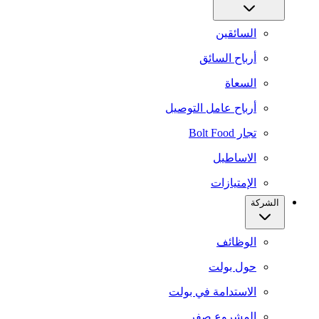
السائقين
أرباح السائق
السعاة
أرباح عامل التوصيل
تجار Bolt Food
الاساطيل
الإمتيازات
الشركة
الوظائف
حول بولت
الاستدامة في بولت
المشروع صفر