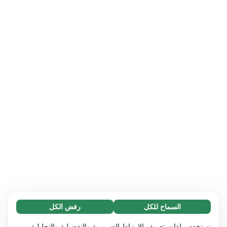
السماح للكل
رفض الكل
ضروري (65)
تساعد ملفات تعريف الارتباط الضرورية في جعل
الاطلاع على المزيد
نستخدم ملفات تعريف الارتباط الضرورية والتفضيلية والتحليلية