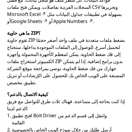
قواعد البيانات. كل سطر ملف هو سجل بيانات، مع فصل
السجلات الفردية بفاصلات. ويمكن فتح ملفات CSV وتحريرها
بسهولة في تطبيقات جداول البيانات مثل
↗
Microsoft Excel
.
↗
Apple Numbers
أو
أو
↗
Google Sheets
ما هي حاوية ZIP؟
تقوم حاوية ZIP بضغط ملفات متعددة في ملف واحد أصغر حجمًا
لتحميل أسرع. للوصول إلى الملفات الموجودة بداخلها، ستحتاج
إلى فك ضغط الحاوية. يمكن لمعظم الأجهزة المحمولة وأجهزة
الكمبيوتر استخراج ملفات ZIP بدون برامج إضافية. إذا لم يتمكن
جهازك من فك ضغط الحاوية، نوصي بمراجعة موقع الشركة
المصنعة على الويب الخاص بك للحصول على الإرشادات أو تنزيل
تطبيق مخصص.
كيفية الاتصال بالدعم؟
إذا كنت بحاجة إلى مساعدة، فهناك ثلاث طرق للتواصل مع فريق
الدعم لدينا:
افتح تطبيق Bolt Driver وانتقل إلى قسم الدعم من
القائمة
أرسل طلبك من خلال نموذج الويب الخاص بالخصوصية