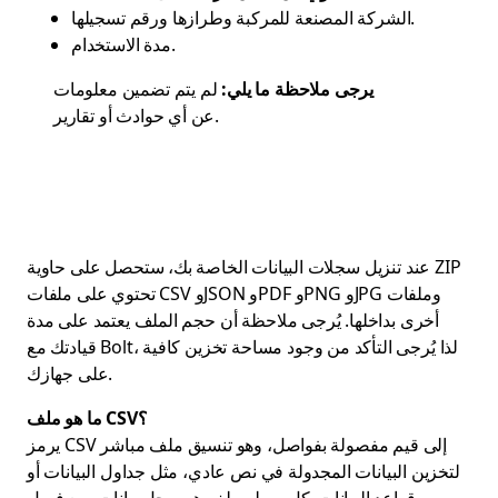
الشركة المصنعة للمركبة وطرازها ورقم تسجيلها.
مدة الاستخدام.
يرجى ملاحظة ما يلي:
لم يتم تضمين معلومات
عن أي حوادث أو تقارير.
عند تنزيل سجلات البيانات الخاصة بك، ستحصل على حاوية ZIP
تحتوي على ملفات CSV وJSON وPDF وPNG وJPG وملفات
أخرى بداخلها. يُرجى ملاحظة أن حجم الملف يعتمد على مدة
قيادتك مع Bolt، لذا يُرجى التأكد من وجود مساحة تخزين كافية
على جهازك.
ما هو ملف CSV؟
يرمز CSV إلى قيم مفصولة بفواصل، وهو تنسيق ملف مباشر
لتخزين البيانات المجدولة في نص عادي، مثل جداول البيانات أو