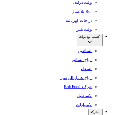
بولت درايف
Bolt للأعمال
دراجات كهربائية
بولت بلس
اكسب مع بولت
السائقين
أرباح السائق
السعاة
أرباح عامل التوصيل
شركاء Bolt Food
الاساطيل
الإمتيازات
الشركة