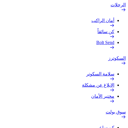
الرحلات
أمان الراكب
كن سائقاً
Bolt Send
السكوترز
سلامة السكوتر
الإبلاغ عن مشكلة
مختبر الأمان
سوق بولت
كن ساعي