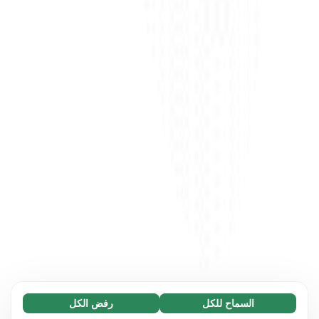
السماح للكل
رفض الكل
ضروري (65)