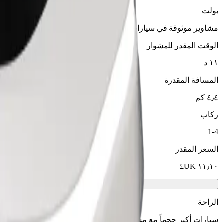
بولت
مشاوير موثوقة في سيارات متوسطة الحجم ويومية.
الوقت المقدر للمشوار
١١ د
المسافة المقدرة
٤٫٤ كم
ركاب
1-4
السعر المقدر
الراحة
سيارات أكبر حجماً مع مساحة أكبر للأرجل والتخزين