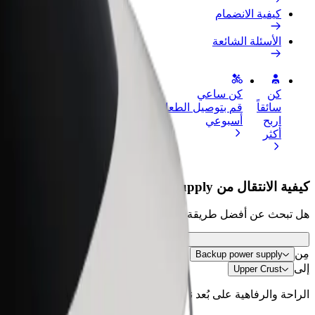
كيفية الانضمام
الأسئلة الشائعة
كن
كن ساعي
إضافة مطعم 
سائقاً
قم بتوصيل الطعام واحصل على أجر
الوصول إلى ا
اربح
أسبوعي
الأرباح
أكثر
كيفية الانتقال من Backup power supply إلى Upper Crust
هل تبحث عن أفضل طريقة للانتقال من Backup power supply إلى Upper Crust؟ اطّلع على خدماتنا واختر الأنسب لمشوارك.
مِن
Backup power supply
إلى
Upper Crust
الراحة والرفاهية على بُعد نقرات فقط!