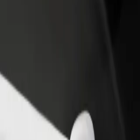
أو متجر
قم بالتسجيل كمالك للأسطول
Bolt لل
لمزيد من العملاء وزيادة
أضف أسطولك إلى بولت وقم بزيادة
من
دخلك
لع
احصل على التطبيق