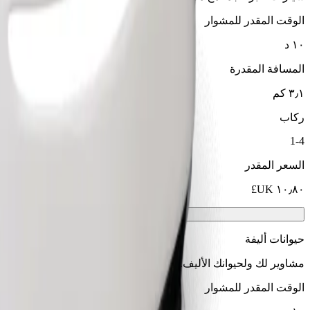
الوقت المقدر للمشوار
١٠ د
المسافة المقدرة
٣٫١ كم
ركاب
1-4
السعر المقدر
حيوانات أليفة
مشاوير لك ولحيوانك الأليف. يجب أن ترتدي الكلاب كمامة، وتحتاج الح
الوقت المقدر للمشوار