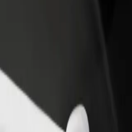
أو متجر
قم بالتسجيل كمالك للأسطول
Bolt لل
لمزيد من العملاء وزيادة
أضف أسطولك إلى بولت وقم بزيادة
من
دخلك
لع
احصل على التطبيق