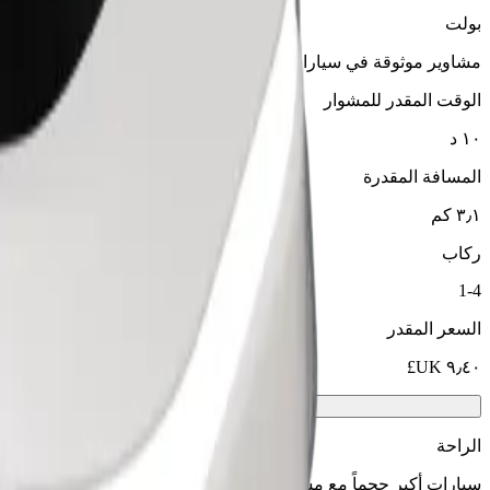
بولت
مشاوير موثوقة في سيارات متوسطة الحجم ويومية.
الوقت المقدر للمشوار
١٠ د
المسافة المقدرة
٣٫١ كم
ركاب
1-4
السعر المقدر
الراحة
سيارات أكبر حجماً مع مساحة أكبر للأرجل والتخزين