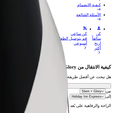
كيفية الانضمام
الأسئلة الشائعة
كن
كن ساعي
إضافة مطعم 
سائقاً
قم بتوصيل الطعام واحصل على أجر
الوصول إلى ا
اربح
أسبوعي
الأرباح
أكثر
كيفية الانتقال من Stem + Glory إلى Holiday Inn Express
هل تبحث عن أفضل طريقة للانتقال من Stem + Glory إلى Holiday Inn Express؟ اطّلع على خدماتنا واختر الأنسب لمشوارك.
مِن
Stem + Glory
إلى
Holiday Inn Express
الراحة والرفاهية على بُعد نقرات فقط!