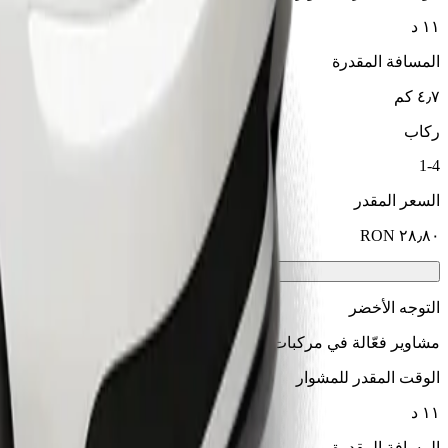
١١ د
المسافة المقدرة
٤٫٧ كم
ركاب
1-4
السعر المقدر
التوجه الأخضر
مشاوير فعّالة في مركبات هجينة وكهربائية
الوقت المقدر للمشوار
١١ د
المسافة المقدرة