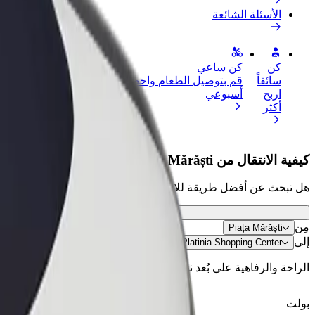
الأسئلة الشائعة
كن
كن ساعي
إضافة مطعم 
سائقاً
قم بتوصيل الطعام واحصل على أجر
الوصول إلى ا
اربح
أسبوعي
الأرباح
أكثر
كيفية الانتقال من Piața Mărăști إلى Platinia Shopping Center
هل تبحث عن أفضل طريقة للانتقال من Piața Mărăști إلى Platinia Shopping Center؟ اطّلع على خدماتنا واختر الأنسب لمشوارك.
مِن
Piața Mărăști
إلى
Platinia Shopping Center
الراحة والرفاهية على بُعد نقرات فقط!
بولت