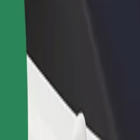
أو متجر
قم بالتسجيل كمالك للأسطول
Bolt لل
لمزيد من العملاء وزيادة
أضف أسطولك إلى بولت وقم بزيادة
من
دخلك
لع
احصل على التطبيق