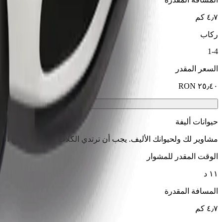
٤٫٧ كم
ركاب
1-4
السعر المقدر
حيوانات أليفة
مشاوير لك ولحيوانك الأليف. يجب أن ترتدي الكلاب كمامة، وتحتاج الح
الوقت المقدر للمشوار
١١ د
المسافة المقدرة
٤٫٧ كم