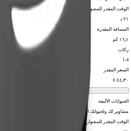
الوقت المقدر للمشوار
٢١ د
المسافة المقدرة
١٦٫١ كم
ركاب
1-4
السعر المقدر
الحيوانات الأليفة
مشاوير لك ولحيوانك الأليف. يجب أن ترتدي الكلاب كمامة، وتحتاج الح
الوقت المقدر للمشوار