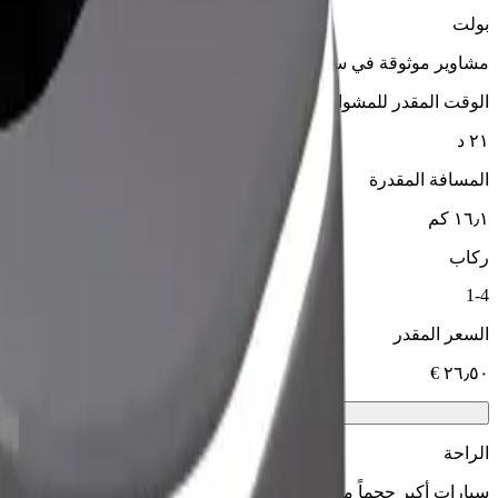
بولت
مشاوير موثوقة في سيارات متوسطة الحجم ويومية.
الوقت المقدر للمشوار
٢١ د
المسافة المقدرة
١٦٫١ كم
ركاب
1-4
السعر المقدر
الراحة
سيارات أكبر حجماً مع مساحة أكبر للأرجل والتخزين