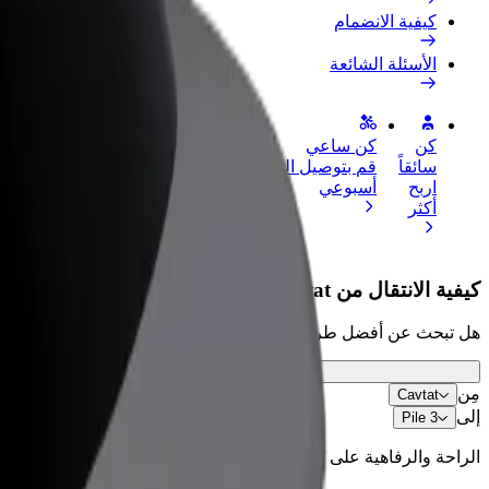
كيفية الانضمام
الأسئلة الشائعة
كن
كن ساعي
إضافة مطعم 
سائقاً
قم بتوصيل الطعام واحصل على أجر
الوصول إلى ا
اربح
أسبوعي
الأرباح
أكثر
كيفية الانتقال من Cavtat إلى Pile 3
هل تبحث عن أفضل طريقة للانتقال من Cavtat إلى Pile 3؟ اطّلع على خدماتنا واختر الأنسب لمشوارك.
مِن
Cavtat
إلى
Pile 3
الراحة والرفاهية على بُعد نقرات فقط!