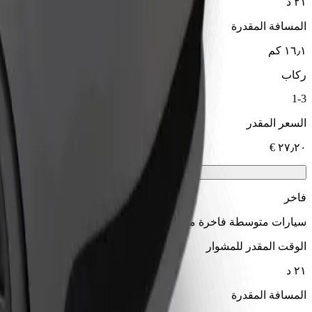
٢١ د
المسافة المقدرة
١٦٫١ كم
ركاب
1-3
السعر المقدر
فاخر
سيارات متوسطة فاخرة مع خدمات راقية
الوقت المقدر للمشوار
٢١ د
المسافة المقدرة