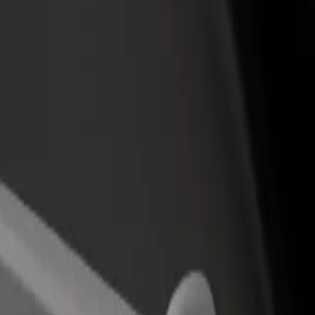
أو متجر
قم بالتسجيل كمالك للأسطول
Bolt لل
لمزيد من العملاء وزيادة
أضف أسطولك إلى بولت وقم بزيادة
من
دخلك
لع
احصل على التطبيق