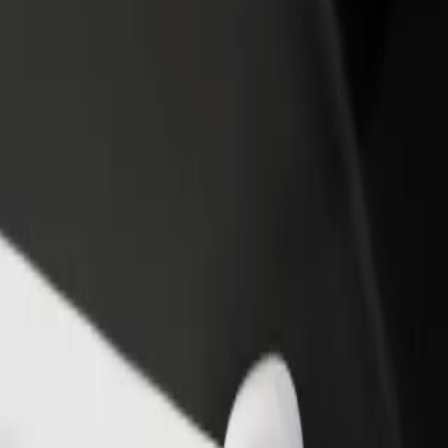
أو متجر
قم بالتسجيل كمالك للأسطول
Bolt لل
لمزيد من العملاء وزيادة
أضف أسطولك إلى بولت وقم بزيادة
من
دخلك
لع
احصل على التطبيق