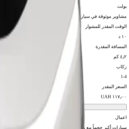
بولت
مشاوير موثوقة في سيارات متوسطة الحجم ويومية.
الوقت المقدر للمشوار
١٠ د
المسافة المقدرة
٤٫٢ كم
ركاب
1-4
السعر المقدر
اعمال
سيارات أكبر حجماً مع مساحة أكبر للأرجل والتخزين