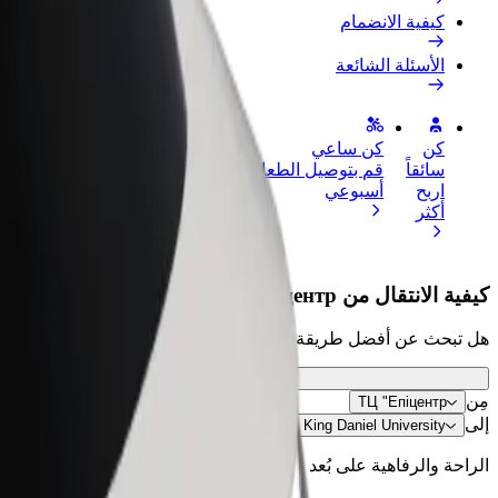
كيفية الانضمام
الأسئلة الشائعة
كن
كن ساعي
إضافة مطعم 
سائقاً
قم بتوصيل الطعام واحصل على أجر
الوصول إلى ا
اربح
أسبوعي
الأرباح
أكثر
كيفية الانتقال من ТЦ "Епіцентр إلى King Daniel University
هل تبحث عن أفضل طريقة للانتقال من ТЦ "Епіцентр إلى King Daniel University؟ اطّلع على خدماتنا واختر الأنسب لمشوارك.
مِن
ТЦ "Епіцентр
إلى
King Daniel University
الراحة والرفاهية على بُعد نقرات فقط!