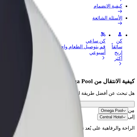
كيفية الانضمام
الأسئلة الشائعة
كن
كن ساعي
إضافة مطعم 
سائقاً
قم بتوصيل الطعام واحصل على أجر
الوصول إلى ا
اربح
أسبوعي
الأرباح
أكثر
كيفية الانتقال من Omega Pool إلى Central Hotel
هل تبحث عن أفضل طريقة للانتقال من Omega Pool إلى Central Hotel؟ اطّلع على خدماتنا واختر الأنسب لمشوارك.
مِن
Omega Pool
إلى
Central Hotel
الراحة والرفاهية على بُعد نقرات فقط!