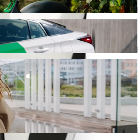
تنقّل في كانو باستخدام سكوتر أو دراجة كهربائية
حمّل تطبيق Bolt
انتقل من Omega Pool إلى Central Hotel مع خدمة طلب المشاوير من Bolt
سنوفر لك السيارة الأنسب.
حمّل تطبيق Bolt
خدمات Bolt للانتقال من Omega Pool إلى Central Hotel
هل لديك الكثير من الأمتعة؟ احجز مركبة من فئة Bolt XL تتسع لما يصل إلى 6 أشخاص.
هل تريد الوصول بإطلالة مميزة؟ جرّب سيارات Bolt الفاخرة.
هل يرافقك أطفال في مشوارك؟ اطلب مشوارًا مناسبًا للأطفال في 
هل ستصحب حيوانًا أليفًا في مشوارك؟ جرّب المشاوير المناسبة للح
هل تحتاج إلى مساعدة إضافية؟ تتوفر لدينا مركبات مجهّزة لاستخ
هل تبحث عن مشاوير بأسعار معقولة؟ استمتع بسيارات صغيرة بسعر أقل مع خ
حمّل تطبيق Bolt