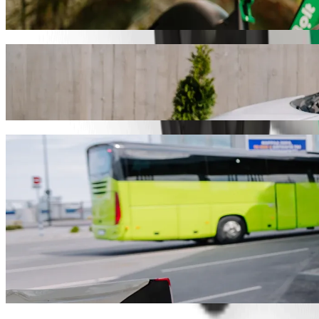
نوصيك باختيار خدمة طلب المشاوير من Bolt إذا كنت تبحث عن أفضل سعر للوصول إلى Central Hotel. يستغرق هذا المشوار مع Bolt حوالي ١٣ د، وتبلغ تكلفته نحو ‏١٬٧٥٧٫٠٠ NGN NGN. ومهما كانت المناسبة،