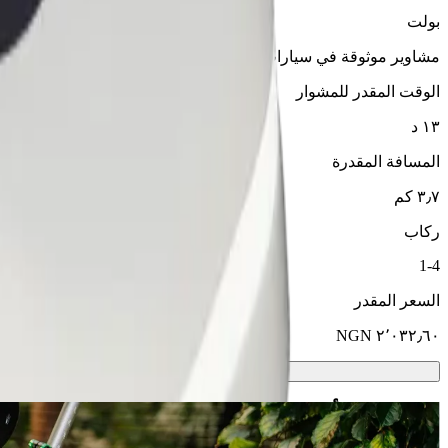
بولت
مشاوير موثوقة في سيارات متوسطة الحجم ويومية.
الوقت المقدر للمشوار
١٣ د
المسافة المقدرة
٣٫٧ كم
ركاب
1-4
السعر المقدر
سكوترات أو دراجات كهربائية