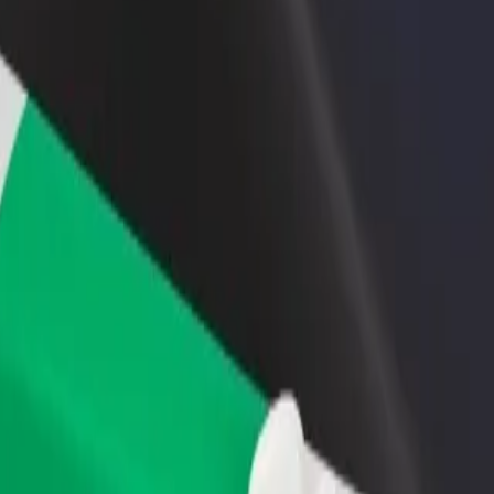
أو متجر
قم بالتسجيل كمالك للأسطول
Bolt لل
لمزيد من العملاء وزيادة
أضف أسطولك إلى بولت وقم بزيادة
من
دخلك
لع
احصل على التطبيق