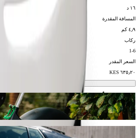
١٦ د
المسافة المقدرة
٤٫٩ كم
ركاب
1-6
السعر المقدر
سكوترات أو دراجات كهربائية
تنقّل في مالندي باستخدام سكوتر أو دراجة كهربائية
حمّل تطبيق Bolt
انتقل من City Mall إلى Naivas Bamburi مع خدمة طلب المشاوير من Bolt