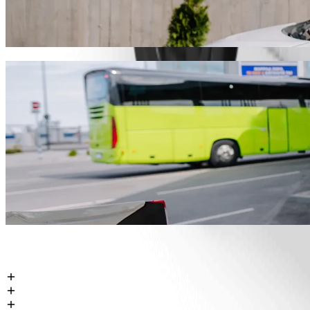
نوصيك باختيار خدمة طلب المشاوير من Bolt إذا كنت تبحث عن أفضل سعر للوصول إلى Naivas Bamburi. يستغرق هذا المشوار مع Bolt حوالي ١٦ د، وتبلغ تكلفته نحو ‏١٩٤٫٦٠ KES KES. ومهما كانت المناسبة،