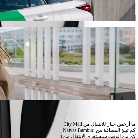
سنوفر لك السيارة الأنسب.
حمّل تطبيق Bolt
خدمات Bolt للانتقال من City Mall إلى Naivas Bamburi
هل لديك الكثير من الأمتعة؟ احجز مركبة من فئة Bolt XL تتسع لما يصل إلى 6 أشخاص.
هل تريد الوصول بإطلالة مميزة؟ جرّب سيارات Bolt الفاخرة.
هل يرافقك أطفال في مشوارك؟ اطلب مشوارًا مناسبًا للأطفال في 
هل ستصحب حيوانًا أليفًا في مشوارك؟ جرّب المشاوير المناسبة للح
هل تحتاج إلى مساعدة إضافية؟ تتوفر لدينا مركبات مجهّزة لاستخ
هل تبحث عن مشاوير بأسعار معقولة؟ استمتع بسيارات صغيرة بسعر أقل مع خ
حمّل تطبيق Bolt
ما أرخص خيار للانتقال من City Mall إلى Naivas Bamburi؟
الخيار الأقل تكلفة للانتقال من City Mall إلى Naivas Bamburi هو Bolt Motorbike، إذ سيكلفك حوالي ‏١٩٤٫٦٠ KES KES.
كم تبلغ المسافة من Naivas Bamburi إلى City Mall؟
تبلغ المسافة من City Mall إلى Naivas Bamburi حوالي ٤٫٩ كم.
كم من الوقت سيستغرق الانتقال من City Mall إلى Naivas Bamburi؟