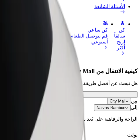
الأسئلة الشائعة
كن
كن ساعي
إضافة مطعم 
سائقاً
قم بتوصيل الطعام واحصل على أجر
الوصول إلى ا
اربح
أسبوعي
الأرباح
أكثر
كيفية الانتقال من City Mall إلى Naivas Bamburi
هل تبحث عن أفضل طريقة للانتقال من City Mall إلى Naivas Bamburi؟ اطّلع على خدماتنا واختر الأنسب لمشوارك.
مِن
City Mall
إلى
Naivas Bamburi
الراحة والرفاهية على بُعد نقرات فقط!
بولت