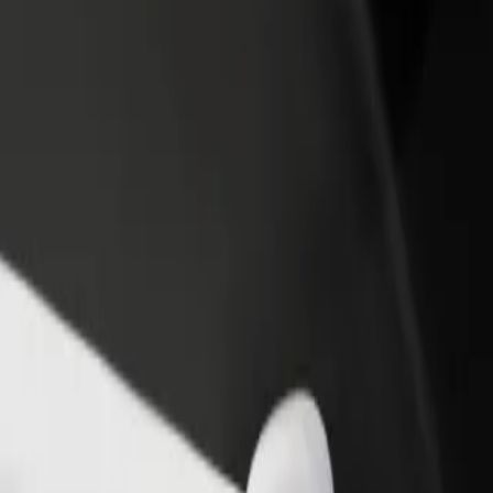
أو متجر
قم بالتسجيل كمالك للأسطول
Bolt لل
لمزيد من العملاء وزيادة
أضف أسطولك إلى بولت وقم بزيادة
من
دخلك
لع
احصل على التطبيق