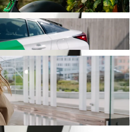
تنقّل في امثاثا باستخدام سكوتر أو دراجة كهربائية
حمّل تطبيق Bolt
انتقل من Steers Total Garage إلى Zamukulungisa Campus WSU مع خدمة طلب المشاوير من Bolt
كانت المناسبة، سنوفر لك السيارة الأنسب.
حمّل تطبيق Bolt
خدمات Bolt للانتقال من Steers Total Garage إلى Zamukulungisa Campus WSU
هل لديك الكثير من الأمتعة؟ احجز مركبة من فئة Bolt XL تتسع لما يصل إلى 6 أشخاص.
هل تريد الوصول بإطلالة مميزة؟ جرّب سيارات Bolt الفاخرة.
هل يرافقك أطفال في مشوارك؟ اطلب مشوارًا مناسبًا للأطفال في 
هل ستصحب حيوانًا أليفًا في مشوارك؟ جرّب المشاوير المناسبة للح
هل تحتاج إلى مساعدة إضافية؟ تتوفر لدينا مركبات مجهّزة لاستخ
هل تبحث عن مشاوير بأسعار معقولة؟ استمتع بسيارات صغيرة بسعر أقل مع خ
حمّل تطبيق Bolt