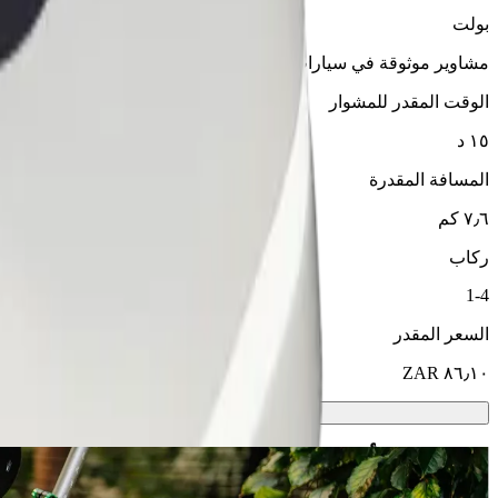
بولت
مشاوير موثوقة في سيارات متوسطة الحجم ويومية.
الوقت المقدر للمشوار
١٥ د
المسافة المقدرة
٧٫٦ كم
ركاب
1-4
السعر المقدر
سكوترات أو دراجات كهربائية