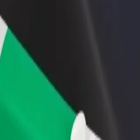
أو متجر
قم بالتسجيل كمالك للأسطول
Bolt لل
لمزيد من العملاء وزيادة
أضف أسطولك إلى بولت وقم بزيادة
من
دخلك
لع
احصل على التطبيق