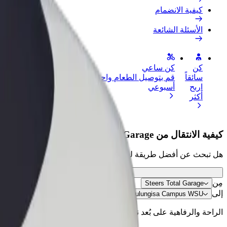
كيفية الانضمام
الأسئلة الشائعة
كن
كن ساعي
إضافة مطعم 
سائقاً
قم بتوصيل الطعام واحصل على أجر
الوصول إلى ا
اربح
أسبوعي
الأرباح
أكثر
كيفية الانتقال من Steers Total Garage إلى Zamukulungisa Campus WSU
هل تبحث عن أفضل طريقة للانتقال من Steers Total Garage إلى Zamukulungisa Campus WSU؟ اطّلع على خدماتنا واختر الأنسب لمشوارك.
مِن
Steers Total Garage
إلى
Zamukulungisa Campus WSU
الراحة والرفاهية على بُعد نقرات فقط!