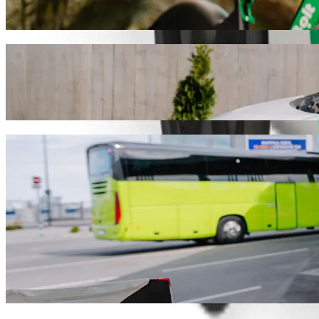
نوصيك باختيار خدمة طلب المشاوير من Bolt إذا كنت تبحث عن أفضل سعر للوصول إلى Zamukulungisa Campus WSU. يستغرق هذا المشوار مع Bolt حوالي ١٥ د، وتبلغ تكلفته نحو ‏٨١٫١٠ ZAR ZAR. ومهما