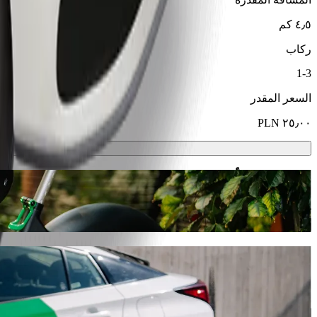
٤٫٥ كم
ركاب
1-3
السعر المقدر
سكوترات أو دراجات كهربائية
تنقّل في أولشتين باستخدام سكوتر أو دراجة كهربائية
حمّل تطبيق Bolt
انتقل من Omega Hotel إلى Galeria Warmińska مع خدمة طلب المشاوير من Bolt
سنوفر لك السيارة الأنسب.
حمّل تطبيق Bolt