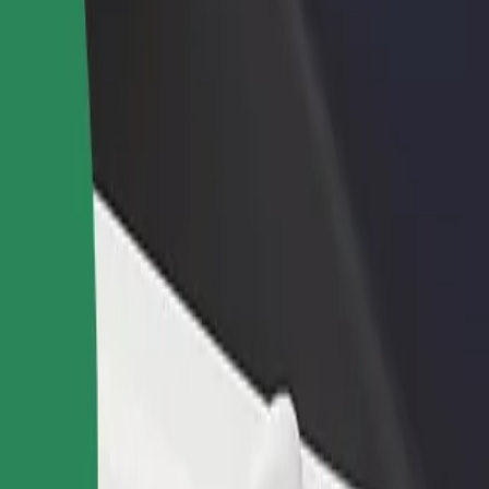
أو متجر
قم بالتسجيل كمالك للأسطول
Bolt لل
لمزيد من العملاء وزيادة
أضف أسطولك إلى بولت وقم بزيادة
من
دخلك
لع
احصل على التطبيق