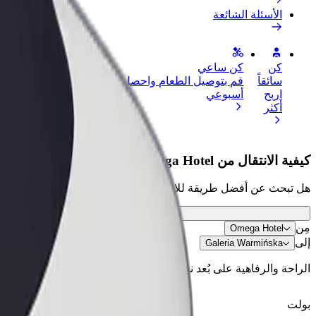
الأسئلة الشائعة
كن
كن ساعي
إضافة مطعم 
سائقاً
قم بتوصيل الطعام واحصل على أجر
الوصول إلى ا
اربح
أسبوعي
الأرباح
أكثر
كيفية الانتقال من Omega Hotel إلى Galeria Warmińska
هل تبحث عن أفضل طريقة للانتقال من Omega Hotel إلى Galeria Warmińska؟ اطّلع على خدماتنا واختر الأنسب لمشوارك.
مِن
Omega Hotel
إلى
Galeria Warmińska
الراحة والرفاهية على بُعد نقرات فقط!
بولت