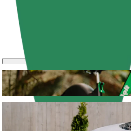
نوصيك باختيار خدمة طلب المشاوير من Bolt إذا كنت تبحث عن أفضل سعر للوصول إلى Galeria Warmińska. يستغرق هذا المشوار مع Bolt حوالي ٩ د، وتبلغ تكلفته نحو ‏١٨٫٣٠ PLN PLN. ومهما كانت المناسبة،